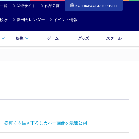
一覧
関連サイト
作品公募
KADOKAWA GROUP INFO
検索
新刊カレンダー
イベント情報
映像
ゲーム
グッズ
スクール
・春河３５描き下ろしカバー画像を最速公開！