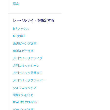
総合
レーベルサイトを指定する
MFブックス
MF文庫J
角川ビーンズ文庫
角川ルビー文庫
月刊コミックアライブ
月刊コミックジーン
月刊コミック電撃大王
月刊コミックフラッパー
シルフコミックス
電撃だいおうじ
B's-LOG COMICS
ビーズログ文庫