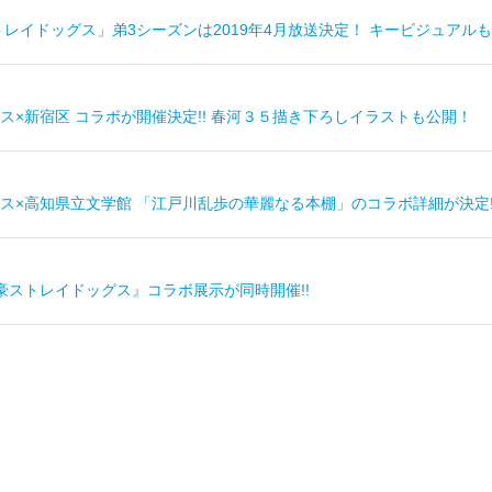
トレイドッグス」弟3シーズンは2019年4月放送決定！ キービジュアル
ス×新宿区 コラボが開催決定!! 春河３５描き下ろしイラストも公開！
ス×高知県立文学館 「江戸川乱歩の華麗なる本棚」のコラボ詳細が決定!
豪ストレイドッグス』コラボ展示が同時開催!!