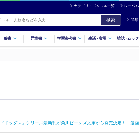
カテゴリ・ジャンル一覧
レーベル
検索
詳細
一般書
児童書
学習参考書
生活
実用
雑誌
ムック
・
・
イドッグス』シリーズ最新刊が角川ビーンズ文庫から発売決定！ 漫画