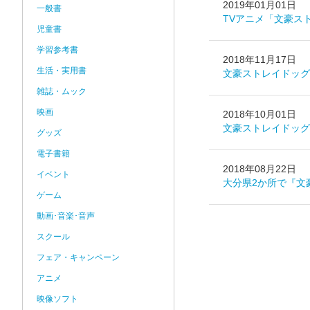
2019年01月01日
一般書
TVアニメ「文豪ス
児童書
学習参考書
2018年11月17日
生活・実用書
文豪ストレイドッグ
雑誌・ムック
映画
2018年10月01日
文豪ストレイドッグ
グッズ
電子書籍
2018年08月22日
イベント
大分県2か所で『文
ゲーム
動画･音楽･音声
スクール
フェア・キャンペーン
アニメ
映像ソフト