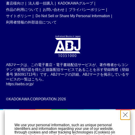
書店様向け
法人様一括購入
KADOKAWAグループ
作品の利用について
お問い合わせ
プライバシーポリシー
サイトポリシー
Do Not Sell or Share My Personal Information
利用者情報の外部送信について
ABJマークは、この電子書店・電子書籍配信サービスが、著作権者からコン
テンツ使用許諾を得た正規版配信サービスであることを示す登録商標（登録
番号 第6091713号）です。ABJマークの詳細、ABJマークを掲示しているサ
ービスの一覧はこちら。
https://aebs.or.jp/
©KADOKAWA CORPORATION 2026
We use your personal information, such as unique personal
identifiers and information regarding your use of our website,
through cookies and other tracking technologies (Cookies) on