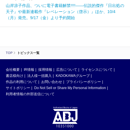
山岸凉子作品、ついに電子書籍解禁!!!!――伝説的傑作『日出処の
天子』や最新連載作『レベレーション（啓示）』ほか、10/4
（月）発売。9/17（金）より予約開始
TOP
トピックス一覧
会社概要
IR情報
採用情報
広告について
ライセンスについて
書店様向け
法人様一括購入
KADOKAWAグループ
作品の利用について
お問い合わせ
プライバシーポリシー
サイトポリシー
Do Not Sell or Share My Personal Information
利用者情報の外部送信について