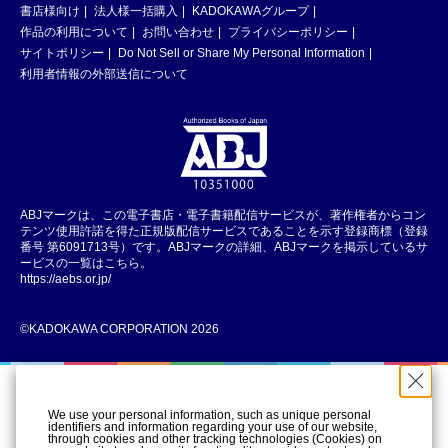
書店様向け
法人様一括購入
KADOKAWAグループ
作品の利用について
お問い合わせ
プライバシーポリシー
サイトポリシー
Do Not Sell or Share My Personal Information
利用者情報の外部送信について
ABJマークは、この電子書店・電子書籍配信サービスが、著作権者からコン
テンツ使用許諾を得た正規版配信サービスであることを示す登録商標（登録
番号 第6091713号）です。ABJマークの詳細、ABJマークを掲示しているサ
ービスの一覧はこちら。
https://aebs.or.jp/
©KADOKAWA CORPORATION 2026
We use your personal information, such as unique personal
identifiers and information regarding your use of our website,
through cookies and other tracking technologies (Cookies) on