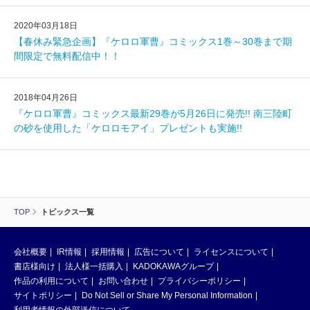
2020年03月18日
【春休み緊急企画】『ケロロ軍曹』コミックス1巻～30巻まで期
間限定で無料配信中！！
2018年04月26日
『ケロロ軍曹』コミックス最新29巻が5月26日に発売!! 南三陸町
の砂を使用した「ケロロモアイ」プレゼントも実施!!
TOP
トピックス一覧
会社概要
IR情報
採用情報
広告について
ライセンスについて
書店様向け
法人様一括購入
KADOKAWAグループ
作品の利用について
お問い合わせ
プライバシーポリシー
サイトポリシー
Do Not Sell or Share My Personal Information