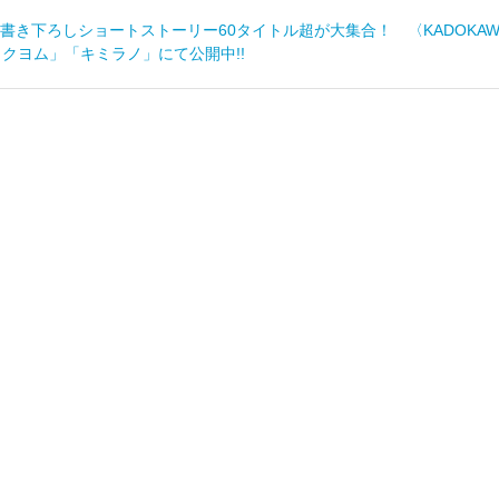
書き下ろしショートストーリー60タイトル超が大集合！ 〈KADOKA
カクヨム」「キミラノ」にて公開中!!