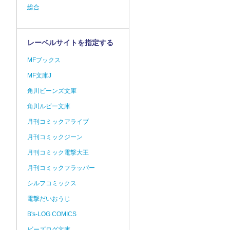
総合
レーベルサイトを指定する
MFブックス
MF文庫J
角川ビーンズ文庫
角川ルビー文庫
月刊コミックアライブ
月刊コミックジーン
月刊コミック電撃大王
月刊コミックフラッパー
シルフコミックス
電撃だいおうじ
B's-LOG COMICS
ビーズログ文庫