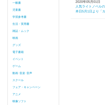
2020年05月01日
一般書
人気ライトノベルの
児童書
本日5月1日より「
学習参考書
生活・実用書
雑誌・ムック
映画
グッズ
電子書籍
イベント
ゲーム
動画･音楽･音声
スクール
フェア・キャンペーン
アニメ
映像ソフト