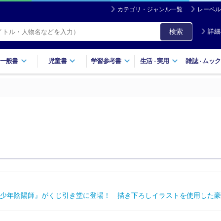
カテゴリ・ジャンル一覧
レーベル
検索
詳細
一般書
児童書
学習参考書
生活
実用
雑誌
ムック
・
・
少年陰陽師』がくじ引き堂に登場！ 描き下ろしイラストを使用した豪華