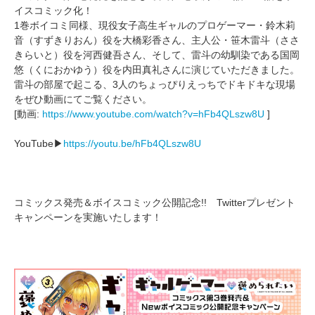
イスコミック化！
1巻ボイコミ同様、現役女子高生ギャルのプロゲーマー・鈴木莉
音（すずきりおん）役を大橋彩香さん、主人公・笹木雷斗（ささ
きらいと）役を河西健吾さん、そして、雷斗の幼馴染である国岡
悠（くにおかゆう）役を内田真礼さんに演じていただきました。
雷斗の部屋で起こる、3人のちょっぴりえっちでドキドキな現場
をぜひ動画にてご覧ください。
[動画:
https://www.youtube.com/watch?v=hFb4QLszw8U
]
YouTube▶
https://youtu.be/hFb4QLszw8U
コミックス発売＆ボイスコミック公開記念!! Twitterプレゼント
キャンペーンを実施いたします！