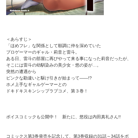
＜あらすじ＞
「ほめフレ」な関係として順調に仲を深めていた
プロゲーマーのギャル・莉音と雷斗。
ある日、雷斗の部屋に再びやって来る事になった莉音だったが、
そこには雷斗の幼馴染みの美少女・悠の姿が…。
突然の遭遇から
ピンクな勘違いと駆け引きが始まって――!?
ホメ上手なギャルゲーマーとの
ドキドキスキンシップラブコメ、第３巻！
ボイスコミックも公開中！ 新たに、悠役は内田真礼さん!!
コミックス第3巻発売を記念して、第3巻収録の31話～34話をボ