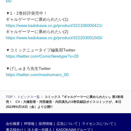
66/
▼1・2巻好評発売中！
ギャルゲーマーに褒められたい(1)
https://www.kadokawa.co.jp/product/322106000421/
ギャルゲーマーに褒められたい(2)
https://www.kadokawa.co.jp/product/322203001565/
▼コミックニュータイプ編集部Twitter
https://twitter.com/ComicNewtype?s=20
▼げしゅまろ先生Twitter
https://twitter.com/mashumaro_00
TOP
トピックス一覧
コミックス『ギャルゲーマーに褒められたい』第3巻発
売！ CV：大橋彩香・河西健吾・内田真礼の3巻収録話ボイスコミックが、本日
2023年6月16日（金）より公開!!
会社概要
IR情報
採用情報
広告について
ライセンスについて
書店様向け
法人様一括購入
KADOKAWAグループ