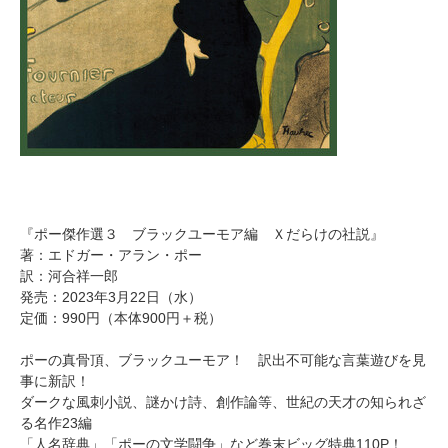
『ポー傑作選３ ブラックユーモア編 Ｘだらけの社説』
著：エドガー・アラン・ポー
訳：河合祥一郎
発売：2023年3月22日（水）
定価：990円（本体900円＋税）
ポーの真骨頂、ブラックユーモア！ 訳出不可能な言葉遊びを見
事に新訳！
ダークな風刺小説、謎かけ詩、創作論等、世紀の天才の知られざ
る名作23編
「人名辞典」「ポーの文学闘争」など巻末ビッグ特典110P！