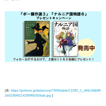
[表:
https://prtimes.jp/data/corp/7006/table/12282_1_d46c3db08
2e5236f4214295ff92926ab.jpg
]