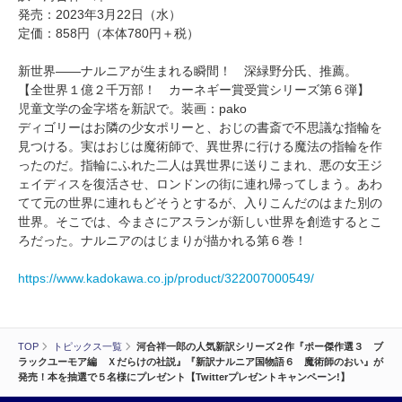
発売：2023年3月22日（水）
定価：858円（本体780円＋税）
新世界――ナルニアが生まれる瞬間！ 深緑野分氏、推薦。
【全世界１億２千万部！ カーネギー賞受賞シリーズ第６弾】
児童文学の金字塔を新訳で。装画：pako
ディゴリーはお隣の少女ポリーと、おじの書斎で不思議な指輪を
見つける。実はおじは魔術師で、異世界に行ける魔法の指輪を作
ったのだ。指輪にふれた二人は異世界に送りこまれ、悪の女王ジ
ェイディスを復活させ、ロンドンの街に連れ帰ってしまう。あわ
てて元の世界に連れもどそうとするが、入りこんだのはまた別の
世界。そこでは、今まさにアスランが新しい世界を創造するとこ
ろだった。ナルニアのはじまりが描かれる第６巻！
https://www.kadokawa.co.jp/product/322007000549/
TOP
トピックス一覧
河合祥一郎の人気新訳シリーズ２作『ポー傑作選３ ブ
ラックユーモア編 Ｘだらけの社説』『新訳ナルニア国物語６ 魔術師のおい』が
発売！本を抽選で５名様にプレゼント【Twitterプレゼントキャンペーン!】