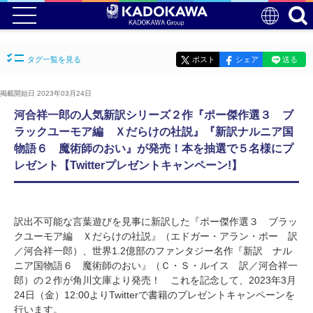
タグ一覧を見る
ポスト
シェア
送る
掲載開始日 2023年03月24日
河合祥一郎の人気新訳シリーズ２作『ポー傑作選３ ブ
ラックユーモア編 Ｘだらけの社説』『新訳ナルニア国
物語６ 魔術師のおい』が発売！本を抽選で５名様にプ
レゼント【Twitterプレゼントキャンペーン!】
訳出不可能な言葉遊びを見事に新訳した『ポー傑作選３ ブラッ
クユーモア編 Ｘだらけの社説』（エドガー・アラン・ポー 訳
／河合祥一郎）、世界1.2億部のファンタジー名作『新訳 ナル
ニア国物語６ 魔術師のおい』（Ｃ・Ｓ・ルイス 訳／河合祥一
郎）の２作が角川文庫より発売！ これを記念して、2023年3月
24日（金）12:00よりTwitterで書籍のプレゼントキャンペーンを
行います。