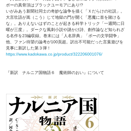
ポーの真骨頂はブラックユーモアにあり!?
いがみあう新聞社同士の奇妙な論争を描く「Ｘだらけの社説」。
大言壮語が嵩（こう）じて地獄の門が開く「悪魔に首を賭ける
な」。ありえないはずのことが起きる科学トリック「一週間に日
曜が三度」。ダークな風刺小説や謎かけ詩、創作論など知られざ
る名作を23編収録。巻末には「人名辞典」「ポーの文学闘争」
他、ファン待望の論考が100頁超。訳出不可能だった言葉遊びを
見事に新訳した第３弾！
https://www.kadokawa.co.jp/product/322206001076/
『新訳 ナルニア国物語６ 魔術師のおい』について