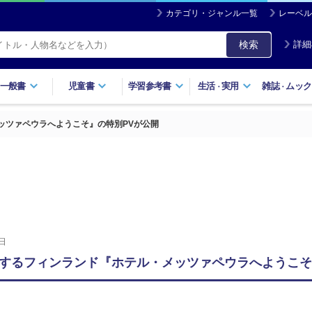
カテゴリ・ジャンル一覧
レーベル
検索
詳細
一般書
児童書
学習参考書
生活
実用
雑誌
ムック
・
・
ッツァペウラへようこそ』の特別PVが公開
日
するフィンランド『ホテル・メッツァペウラへようこそ