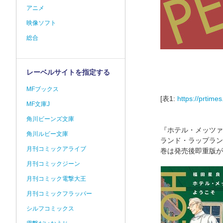
アニメ
映像ソフト
総合
レーベルサイトを指定する
MFブックス
[表1:
https://prtim
MF文庫J
角川ビーンズ文庫
『ホテル・メッツァぺ
角川ルビー文庫
ランド・ラップラン
月刊コミックアライブ
巻は発売後即重版が
月刊コミックジーン
月刊コミック電撃大王
月刊コミックフラッパー
シルフコミックス