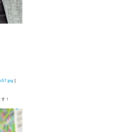
c57.jpg
]
ます！