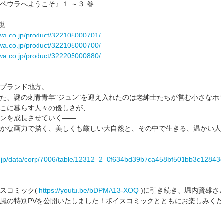
ペウラへようこそ』１.～３.巻
税
wa.co.jp/product/322105000701/
wa.co.jp/product/322105000700/
wa.co.jp/product/322205000880/
プランド地方。
た、謎の刺青青年"ジュン"を迎え入れたのは老紳士たちが営む小さなホ
こに暮らす人々の優しさが、
ンを成長させていく――
かな画力で描く、美しくも厳しい大自然と、その中で生きる、温かい人
es.jp/data/corp/7006/table/12312_2_0f634bd39b7ca458bf501bb3c12843
スコミック(
https://youtu.be/bDPMA13-XOQ
)に引き続き、堀内賢雄さ
風の特別PVを公開いたしました！ボイスコミックとともにお楽しみくだ