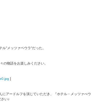
テル"メッツァペウラ"だった。
々の物語をお楽しみください。
e0.jpg
]
んにアードルフを演じていただき、『ホテル・メッツァぺウ
さい♪