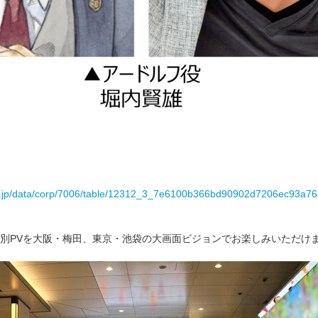
es.jp/data/corp/7006/table/12312_3_7e6100b366bd90902d7206ec93a76
別PVを大阪・梅田、東京・池袋の大画面ビジョンでお楽しみいただけ