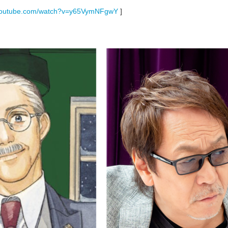
.youtube.com/watch?v=y65VymNFgwY
]