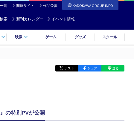
一覧
関連サイト
作品公募
KADOKAWA GROUP INFO
検索
新刊カレンダー
イベント情報
映像
ゲーム
グッズ
スクール
ポスト
シェア
送る
』の特別PVが公開