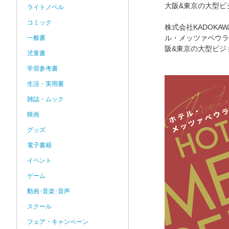
大阪&東京の大型ビ
ライトノベル
コミック
株式会社KADOK
ル・メッツァペウラへ
一般書
阪&東京の大型ビジ
児童書
学習参考書
生活・実用書
雑誌・ムック
映画
グッズ
電子書籍
イベント
ゲーム
動画･音楽･音声
スクール
フェア・キャンペーン