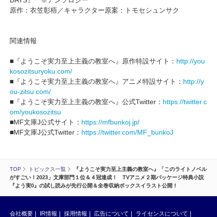
DAYS』 ※アンソロジー
原作：衣笠彰梧／キャラクター原案：トモセシュンサク
関連情報
■『ようこそ実力至上主義の教室へ』原作特設サイト：
http://you
kosozitsuryoku.com/
■『ようこそ実力至上主義の教室へ』アニメ特設サイト：
http://y
ou-zitsu.com/
■『ようこそ実力至上主義の教室へ』公式Twitter：
https://twitter.c
om/youkosozitsu
■MF文庫J公式サイト：
https://mfbunkoj.jp/
■MF文庫J公式Twitter：
https://twitter.com/MF_bunkoJ
TOP
トピックス一覧
『ようこそ実力至上主義の教室へ』「このライトノベル
がすごい！2023」文庫部門１位＆４冠達成！ TVアニメ２期パッケージ特典小説
『よう実0』の試し読みが先行公開＆全巻収納ボックスイラスト公開！
会社概要
IR情報
採用情報
広告について
ライセンスについて