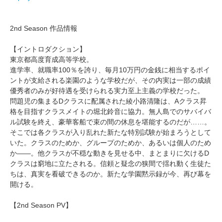
2nd Season 作品情報
【イントロダクション】
東京都高度育成高等学校。
進学率、就職率100％を誇り、毎月10万円の金銭に相当するポイ
ントが支給される楽園のような学校だが、その内実は一部の成績
優秀者のみが好待遇を受けられる実力至上主義の学校だった。
問題児の集まるDクラスに配属された綾小路清隆は、Aクラス昇
格を目指すクラスメイトの堀北鈴音に協力。無人島でのサバイバ
ル試験を終え、豪華客船で束の間の休息を堪能するのだが……。
そこでは各クラスが入り乱れた新たな特別試験が始まろうとして
いた。クラスのためか、グループのためか、あるいは個人のため
か――。他クラスが不穏な動きを見せる中、まとまりに欠けるD
クラスは窮地に立たされる。信頼と疑念の狭間で揺れ動く生徒た
ちは、真実を看破できるのか。新たな学園黙示録が今、再び幕を
開ける。
【2nd Season PV】