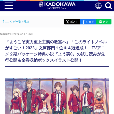
タグ一覧を見る
ポスト
シェア
送る
掲載開始日 2022年11月26日
『ようこそ実力至上主義の教室へ』「このライトノベル
がすごい！2023」文庫部門１位＆４冠達成！ TVアニ
メ２期パッケージ特典小説『よう実0』の試し読みが先
行公開＆全巻収納ボックスイラスト公開！