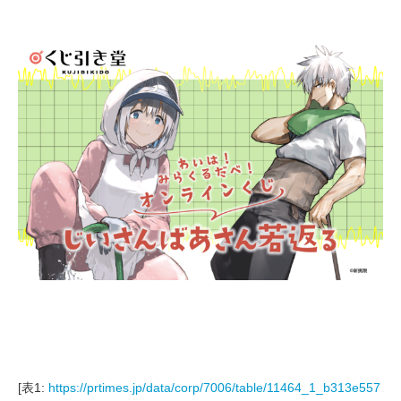
[表1:
https://prtimes.jp/data/corp/7006/table/11464_1_b313e557