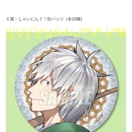
Ｃ賞：しゃいにんぐ！缶バッジ（全10種)