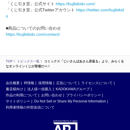
「くじ引き堂」公式サイト
https://kujibikido.com/
「くじ引き堂」公式Twitterアカウント
https://twitter.com/kujibikid
o
■商品についてのお問い合わせ
https://kujibikido.com/contact/
TOP
トピックス一覧
コミックス「じいさんばあさん若返る」より、みらくる
なオンラインくじが登場だべ！
会社概要
IR情報
採用情報
広告について
ライセンスについて
書店様向け
法人様一括購入
KADOKAWAグループ
作品の利用について
お問い合わせ
プライバシーポリシー
サイトポリシー
Do Not Sell or Share My Personal Information
利用者情報の外部送信について