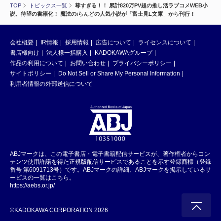
TOP
トピックス一覧
尊すぎる！！ 累計820万PV超の推し活ラブコメWEB小
説、待望の書籍化！ 魔法のiらんどの人気小説が「富士見L文庫」から刊行！
会社概要
IR情報
採用情報
広告について
ライセンスについて
書店様向け
法人様一括購入
KADOKAWAグループ
作品の利用について
お問い合わせ
プライバシーポリシー
サイトポリシー
Do Not Sell or Share My Personal Information
利用者情報の外部送信について
ABJマークは、この電子書店・電子書籍配信サービスが、著作権者からコン
テンツ使用許諾を得た正規版配信サービスであることを示す登録商標（登録
番号 第6091713号）です。ABJマークの詳細、ABJマークを掲示しているサ
ービスの一覧はこちら。
https://aebs.or.jp/
©KADOKAWA CORPORATION 2026