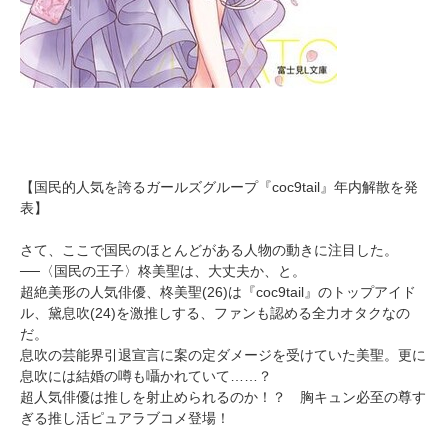
【国民的人気を誇るガールズグループ『coc9tail』年内解散を発
表】
さて、ここで国民のほとんどがある人物の動きに注目した。
──〈国民の王子〉柊美聖は、大丈夫か、と。
超絶美形の人気俳優、柊美聖(26)は『coc9tail』のトップアイド
ル、黛息吹(24)を激推しする、ファンも認める全力オタクなの
だ。
息吹の芸能界引退宣言に案の定ダメージを受けていた美聖。更に
息吹には結婚の噂も囁かれていて……？
超人気俳優は推しを射止められるのか！？ 胸キュン必至の尊す
ぎる推し活ピュアラブコメ登場！