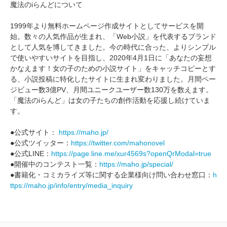
魔法のiらんどについて
1999年より無料ホームページ作成サイトとしてサービスを開
始。数々の人気作品が生まれ、「Web小説」を代表するブランド
として人気を博してきました。今の時代に合った、よりシンプル
で使いやすいサイトを目指し、2020年4月1日に「あなたの妄想
かなえます！女の子のための小説サイト」をキャッチコピーとす
る、小説投稿に特化したサイトに生まれ変わりました。月間ペー
ジビュー数3億PV、月間ユニークユーザー数130万を数えます。
「魔法のiらんど」は女の子たちの創作活動を応援し続けていま
す。
●公式サイト：
https://maho.jp/
●公式ツイッター：
https://twitter.com/mahonovel
●公式LINE：
https://page.line.me/xur4569s?openQrModal=true
●開催中のコンテスト一覧：
https://maho.jp/special/
●書籍化・コミカライズ等に関する企業様向け問い合わせ窓口：
h
ttps://maho.jp/info/entry/media_inquiry