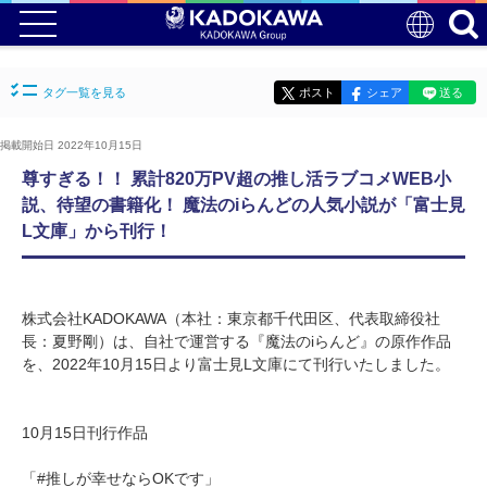
タグ一覧を見る
ポスト
シェア
送る
掲載開始日 2022年10月15日
尊すぎる！！ 累計820万PV超の推し活ラブコメWEB小
説、待望の書籍化！ 魔法のiらんどの人気小説が「富士見
L文庫」から刊行！
株式会社KADOKAWA（本社：東京都千代田区、代表取締役社
長：夏野剛）は、自社で運営する『魔法のiらんど』の原作作品
を、2022年10月15日より富士見L文庫にて刊行いたしました。
10月15日刊行作品
「#推しが幸せならOKです」