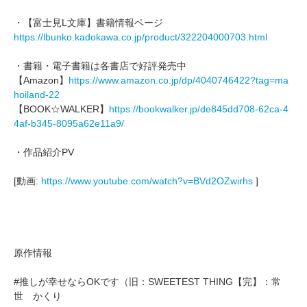
・【富士見L文庫】書籍情報ページ
https://lbunko.kadokawa.co.jp/product/322204000703.html
・書籍・電子書籍は各書店で好評発売中
【Amazon】
https://www.amazon.co.jp/dp/4040746422?tag=ma
hoiland-22
【BOOK☆WALKER】
https://bookwalker.jp/de845dd708-62ca-4
4af-b345-8095a62e11a9/
・作品紹介PV
[動画:
https://www.youtube.com/watch?v=BVd2OZwirhs
]
原作情報
#推しが幸せならOKです（旧：SWEETEST THING【完】：常
世 かくり