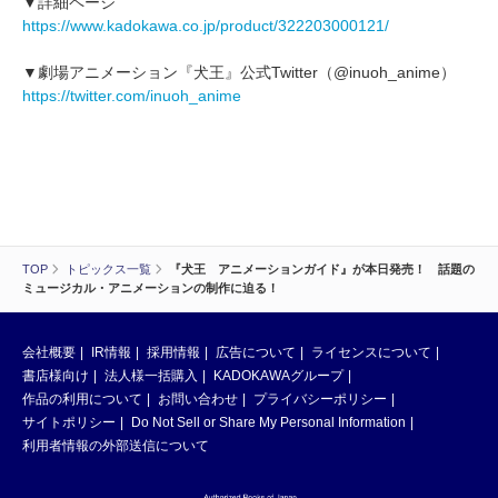
▼詳細ページ
https://www.kadokawa.co.jp/product/322203000121/
▼劇場アニメーション『犬王』公式Twitter（@inuoh_anime）
https://twitter.com/inuoh_anime
TOP
トピックス一覧
『犬王 アニメーションガイド』が本日発売！ 話題の
ミュージカル・アニメーションの制作に迫る！
会社概要
IR情報
採用情報
広告について
ライセンスについて
書店様向け
法人様一括購入
KADOKAWAグループ
作品の利用について
お問い合わせ
プライバシーポリシー
サイトポリシー
Do Not Sell or Share My Personal Information
利用者情報の外部送信について