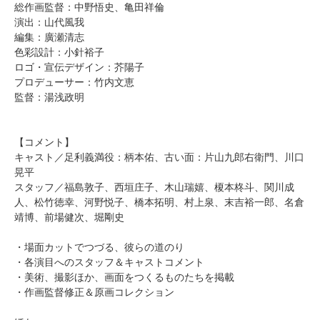
総作画監督：中野悟史、亀田祥倫
演出：山代風我
編集：廣瀬清志
色彩設計：小針裕子
ロゴ・宣伝デザイン：芥陽子
プロデューサー：竹内文恵
監督：湯浅政明
【コメント】
キャスト／足利義満役：柄本佑、古い面：片山九郎右衛門、川口
晃平
スタッフ／福島敦子、西垣庄子、木山瑞嬉、榎本柊斗、関川成
人、松竹徳幸、河野悦子、橋本拓明、村上泉、末吉裕一郎、名倉
靖博、前場健次、堀剛史
・場面カットでつづる、彼らの道のり
・各演目へのスタッフ＆キャストコメント
・美術、撮影ほか、画面をつくるものたちを掲載
・作画監督修正＆原画コレクション