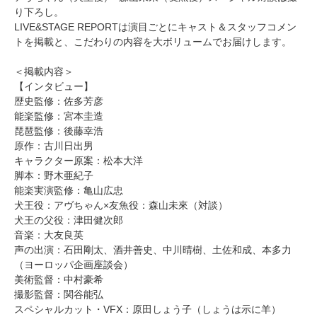
り下ろし。
LIVE&STAGE REPORTは演目ごとにキャスト＆スタッフコメン
トを掲載と、こだわりの内容を大ボリュームでお届けします。
＜掲載内容＞
【インタビュー】
歴史監修：佐多芳彦
能楽監修：宮本圭造
琵琶監修：後藤幸浩
原作：古川日出男
キャラクター原案：松本大洋
脚本：野木亜紀子
能楽実演監修：亀山広忠
犬王役：アヴちゃん×友魚役：森山未來（対談）
犬王の父役：津田健次郎
音楽：大友良英
声の出演：石田剛太、酒井善史、中川晴樹、土佐和成、本多力
（ヨーロッパ企画座談会）
美術監督：中村豪希
撮影監督：関谷能弘
スペシャルカット・VFX：原田しょう子（しょうは示に羊）