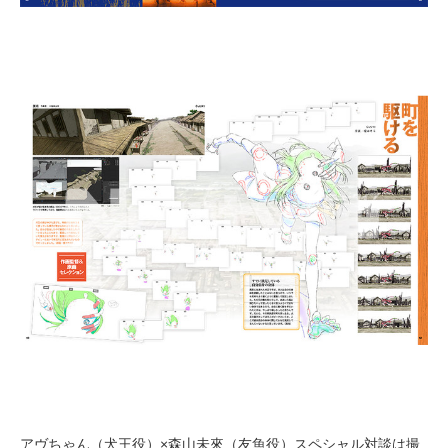
アヴちゃん（犬王役）×森山未來（友魚役）スペシャル対談は撮