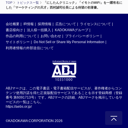
TOP
トピックス一覧
「にしたんクリニック」「イモトのWiFi」を一躍有名に
した「マーケティングの天才」西村誠司社長による待望の初著書。
会社概要
IR情報
採用情報
広告について
ライセンスについて
書店様向け
法人様一括購入
KADOKAWAグループ
作品の利用について
お問い合わせ
プライバシーポリシー
サイトポリシー
Do Not Sell or Share My Personal Information
利用者情報の外部送信について
ABJマークは、この電子書店・電子書籍配信サービスが、著作権者からコン
テンツ使用許諾を得た正規版配信サービスであることを示す登録商標（登録
番号 第6091713号）です。ABJマークの詳細、ABJマークを掲示しているサ
ービスの一覧はこちら。
https://aebs.or.jp/
©KADOKAWA CORPORATION 2026