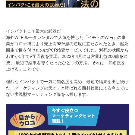
インパクトこそ最大の武器だ！
海外Wi-Fiルータレンタルで人気を博した「イモトのWiFi」の事
業がコロナ禍により売上高98%減の逆境に立たされたとき、起死
回生で目を付けたのはPCR検査サービスでした。瀕死の状態から
わずか1年でV字回復を実現。2022年4月には営業利益200億を達
成。 最短で結果を導くたったひとつの方法。それは「知名度を
上げる」ことです。
強烈なインパクトで一気に知名度を高め、最短で結果を出し続け
た「マーケティングの天才」と呼ばれる西村社長による今までに
ない実践型マーケティング論を伝授します。