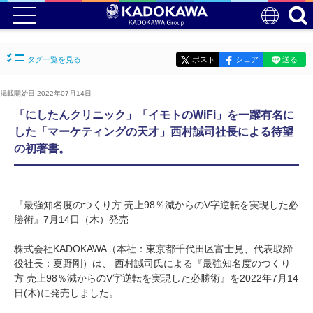
タグ一覧を見る
ポスト
シェア
送る
掲載開始日 2022年07月14日
「にしたんクリニック」「イモトのWiFi」を一躍有名に
した「マーケティングの天才」西村誠司社長による待望
の初著書。
『最強知名度のつくり方 売上98％減からのV字逆転を実現した必
勝術』7月14日（木）発売
株式会社KADOKAWA（本社：東京都千代田区富士見、代表取締
役社長：夏野剛）は、 西村誠司氏による『最強知名度のつくり
方 売上98％減からのV字逆転を実現した必勝術』を2022年7月14
日(木)に発売しました。