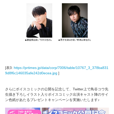
[表3:
https://prtimes.jp/data/corp/7006/table/10767_3_378ba831
9d8f6c146035afe242d0ecea.jpg
]
さらにボイスコミックの公開を記念して、Twitter上で鳥谷コウ先
生描き下ろしイラスト入りボイスコミック出演キャスト陣のサイ
ン色紙があたるプレゼントキャンペーンを実施いたします♪