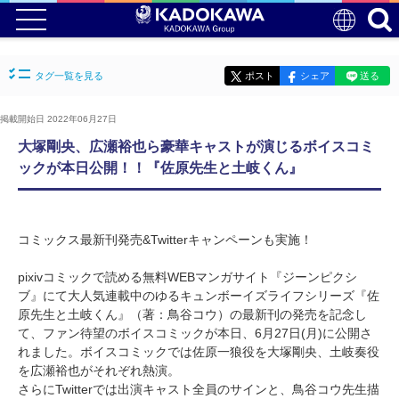
タグ一覧を見る
ポスト
シェア
送る
掲載開始日 2022年06月27日
大塚剛央、広瀬裕也ら豪華キャストが演じるボイスコミ
ックが本日公開！！『佐原先生と土岐くん』
コミックス最新刊発売&Twitterキャンペーンも実施！
pixivコミックで読める無料WEBマンガサイト『ジーンピクシ
ブ』にて大人気連載中のゆるキュンボーイズライフシリーズ『佐
原先生と土岐くん』（著：鳥谷コウ）の最新刊の発売を記念し
て、ファン待望のボイスコミックが本日、6月27日(月)に公開さ
れました。ボイスコミックでは佐原一狼役を大塚剛央、土岐奏役
を広瀬裕也がそれぞれ熱演。
さらにTwitterでは出演キャスト全員のサインと、鳥谷コウ先生描