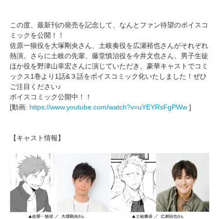
この度、最新刊の発売を記念して、なんとファン待望のボイスコ
ミックを公開！！
佐原一狼役を大塚剛央さん、土岐奏役を広瀬裕也さんがそれぞれ
熱演。さらに土岐の先輩、藤堂慎治役を今井文也さん、男子生徒
ほか役を野津山幸宏さんに演じていただき、豪華キャストでコミ
ックス1巻より1話&３話をボイスコミック化いたしました！ぜひ
ご注目ください♪
ボイスコミック公開中！！
[動画:
https://www.youtube.com/watch?v=uYEYRsFgPWw
]
【キャスト情報】