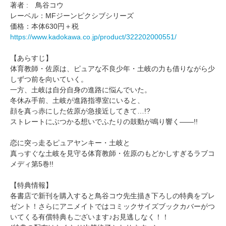
著者 : 鳥谷コウ
レーベル：MFジーンピクシブシリーズ
価格：本体630円＋税
https://www.kadokawa.co.jp/product/322202000551/
【あらすじ】
体育教師・佐原は、ピュアな不良少年・土岐の力も借りながら少
しずつ前を向いていく。
一方、土岐は自分自身の進路に悩んでいた。
冬休み手前、土岐が進路指導室にいると、
顔を真っ赤にした佐原が急接近してきて…!?
ストレートにぶつかる想いでふたりの鼓動が鳴り響く――!!
恋に突っ走るピュアヤンキー・土岐と
真っすぐな土岐を見守る体育教師・佐原のもどかしすぎるラブコ
メディ第5巻!!
【特典情報】
各書店で新刊を購入すると鳥谷コウ先生描き下ろしの特典をプレ
ゼント！さらにアニメイトではコミックサイズブックカバーがつ
いてくる有償特典もございます♪お見逃しなく！！