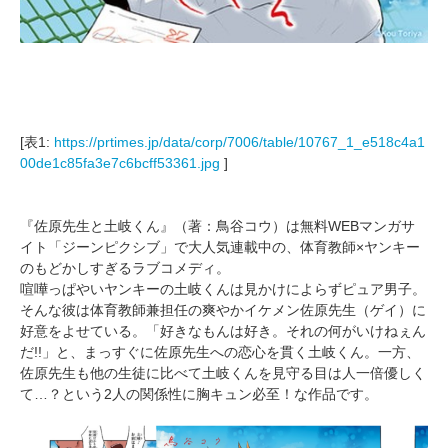
[表1:
https://prtimes.jp/data/corp/7006/table/10767_1_e518c4a1
00de1c85fa3e7c6bcff53361.jpg
]
『佐原先生と土岐くん』（著：鳥谷コウ）は無料WEBマンガサ
イト「ジーンピクシブ」で大人気連載中の、体育教師×ヤンキー
のもどかしすぎるラブコメディ。
喧嘩っぱやいヤンキーの土岐くんは見かけによらずピュア男子。
そんな彼は体育教師兼担任の爽やかイケメン佐原先生（ゲイ）に
好意をよせている。「好きなもんは好き。それの何がいけねぇん
だ!!」と、まっすぐに佐原先生への恋心を貫く土岐くん。一方、
佐原先生も他の生徒に比べて土岐くんを見守る目は人一倍優しく
て…？という2人の関係性に胸キュン必至！な作品です。