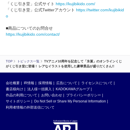
「くじ引き堂」公式サイト
https://kujibikido.com/
「くじ引き堂」公式Twitterアカウント
https://twitter.com/kujibikid
o
■商品についてのお問合せ
https://kujibikido.com/contact/
TOP
トピックス一覧
TVアニメ10周年を記念して「氷菓」のオンラインくじ
がくじ引き堂に登場！ レアなイラストを使用した豪華景品が盛りだくさん!!
会社概要
IR情報
採用情報
広告について
ライセンスについて
書店様向け
法人様一括購入
KADOKAWAグループ
作品の利用について
お問い合わせ
プライバシーポリシー
サイトポリシー
Do Not Sell or Share My Personal Information
利用者情報の外部送信について