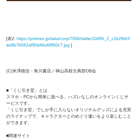
[表2:
https://prtimes.jp/data/corp/7006/table/10495_2_c1b2fb63
da9b76582af90d46e68f50c7.jpg
]
(C)米澤穂信・角川書店／神山高校古典部OB会
■「くじ引き堂」とは
スマホ・PCから簡単に遊べる、ハズレなしのオンラインくじサ
ービスです。
「くじ引き堂」でしか手に入らないオリジナルグッズによる充実
のライナップで、キャラクターとのめぐり逢いをより楽しむこと
ができます。
■関連サイト