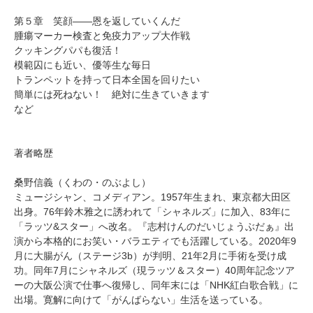
第５章 笑顔――恩を返していくんだ
腫瘍マーカー検査と免疫力アップ大作戦
クッキングパパも復活！
模範囚にも近い、優等生な毎日
トランペットを持って日本全国を回りたい
簡単には死ねない！ 絶対に生きていきます
など
著者略歴
桑野信義（くわの・のぶよし）
ミュージシャン、コメディアン。1957年生まれ、東京都大田区
出身。76年鈴木雅之に誘われて「シャネルズ」に加入、83年に
「ラッツ&スター」へ改名。『志村けんのだいじょうぶだぁ』出
演から本格的にお笑い・バラエティでも活躍している。2020年9
月に大腸がん（ステージ3b）が判明、21年2月に手術を受け成
功。同年7月にシャネルズ（現ラッツ＆スター）40周年記念ツア
ーの大阪公演で仕事へ復帰し、同年末には「NHK紅白歌合戦」に
出場。寛解に向けて「がんばらない」生活を送っている。