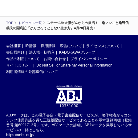
TOP
トピックス一覧
ステージ3b大腸がんからの復活！ 桑マンこと桑野信
義氏の闘病記『がんばろうとしない生き方』4月28日発売！
会社概要
IR情報
採用情報
広告について
ライセンスについて
書店様向け
法人様一括購入
KADOKAWAグループ
作品の利用について
お問い合わせ
プライバシーポリシー
サイトポリシー
Do Not Sell or Share My Personal Information
利用者情報の外部送信について
ABJマークは、この電子書店・電子書籍配信サービスが、著作権者からコン
テンツ使用許諾を得た正規版配信サービスであることを示す登録商標（登録
番号 第6091713号）です。ABJマークの詳細、ABJマークを掲示しているサ
ービスの一覧はこちら。
https://aebs.or.jp/