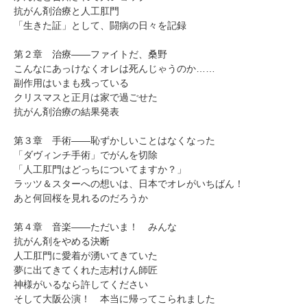
抗がん剤治療と人工肛門
「生きた証」として、闘病の日々を記録
第２章 治療――ファイトだ、桑野
こんなにあっけなくオレは死んじゃうのか……
副作用はいまも残っている
クリスマスと正月は家で過ごせた
抗がん剤治療の結果発表
第３章 手術――恥ずかしいことはなくなった
「ダヴィンチ手術」でがんを切除
「人工肛門はどっちについてますか？」
ラッツ＆スターへの想いは、日本でオレがいちばん！
あと何回桜を見れるのだろうか
第４章 音楽――ただいま！ みんな
抗がん剤をやめる決断
人工肛門に愛着が湧いてきていた
夢に出てきてくれた志村けん師匠
神様がいるなら許してください
そして大阪公演！ 本当に帰ってこられました