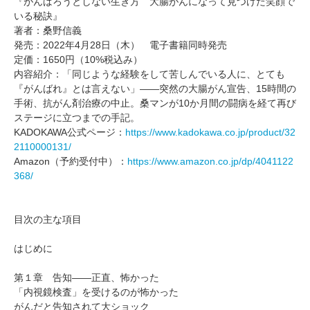
『がんばろうとしない生き方 大腸がんになって見つけた笑顔で
いる秘訣』
著者：桑野信義
発売：2022年4月28日（木） 電子書籍同時発売
定価：1650円（10%税込み）
内容紹介：「同じような経験をして苦しんでいる人に、とても
『がんばれ』とは言えない」――突然の大腸がん宣告、15時間の
手術、抗がん剤治療の中止。桑マンが10か月間の闘病を経て再び
ステージに立つまでの手記。
KADOKAWA公式ページ：
https://www.kadokawa.co.jp/product/32
2110000131/
Amazon（予約受付中）：
https://www.amazon.co.jp/dp/4041122
368/
目次の主な項目
はじめに
第１章 告知――正直、怖かった
「内視鏡検査」を受けるのが怖かった
がんだと告知されて大ショック