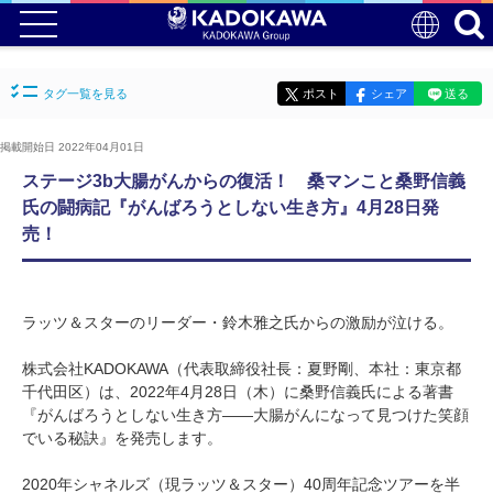
タグ一覧を見る
ポスト
シェア
送る
掲載開始日 2022年04月01日
ステージ3b大腸がんからの復活！ 桑マンこと桑野信義
氏の闘病記『がんばろうとしない生き方』4月28日発
売！
ラッツ＆スターのリーダー・鈴木雅之氏からの激励が泣ける。
株式会社KADOKAWA（代表取締役社長：夏野剛、本社：東京都
千代田区）は、2022年4月28日（木）に桑野信義氏による著書
『がんばろうとしない生き方――大腸がんになって見つけた笑顔
でいる秘訣』を発売します。
2020年シャネルズ（現ラッツ＆スター）40周年記念ツアーを半