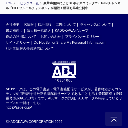
TOP
トピックス一覧
豪華声優陣によるBLボイスコミックYouTubeチャンネ
ル『CIELフルールチャンネル』が開設！動画も早速公開中！
会社概要
IR情報
採用情報
広告について
ライセンスについて
書店様向け
法人様一括購入
KADOKAWAグループ
作品の利用について
お問い合わせ
プライバシーポリシー
サイトポリシー
Do Not Sell or Share My Personal Information
利用者情報の外部送信について
ABJマークは、この電子書店・電子書籍配信サービスが、著作権者からコン
テンツ使用許諾を得た正規版配信サービスであることを示す登録商標（登録
番号 第6091713号）です。ABJマークの詳細、ABJマークを掲示しているサ
ービスの一覧はこちら。
https://aebs.or.jp/
©KADOKAWA CORPORATION 2026