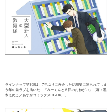
ラインナップ第3弾は、7年ぶりに再会した幼馴染に迫られてしま
う年の差ラブを描いた、『みーくんと５回のおねがい』（著：黒
木えぬこ／あすかコミックスCL-DX）。