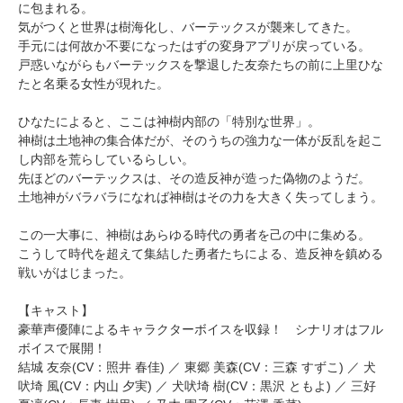
に包まれる。
気がつくと世界は樹海化し、バーテックスが襲来してきた。
手元には何故か不要になったはずの変身アプリが戻っている。
戸惑いながらもバーテックスを撃退した友奈たちの前に上里ひな
たと名乗る女性が現れた。
ひなたによると、ここは神樹内部の「特別な世界」。
神樹は土地神の集合体だが、そのうちの強力な一体が反乱を起こ
し内部を荒らしているらしい。
先ほどのバーテックスは、その造反神が造った偽物のようだ。
土地神がバラバラになれば神樹はその力を大きく失ってしまう。
この一大事に、神樹はあらゆる時代の勇者を己の中に集める。
こうして時代を超えて集結した勇者たちによる、造反神を鎮める
戦いがはじまった。
【キャスト】
豪華声優陣によるキャラクターボイスを収録！ シナリオはフル
ボイスで展開！
結城 友奈(CV：照井 春佳) ／ 東郷 美森(CV：三森 すずこ) ／ 犬
吠埼 風(CV：内山 夕実) ／ 犬吠埼 樹(CV：黒沢 ともよ) ／ 三好