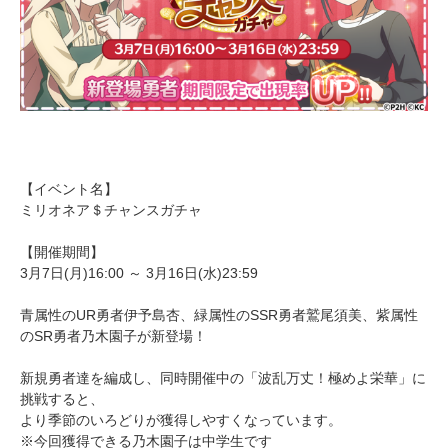
【イベント名】
ミリオネア＄チャンスガチャ
【開催期間】
3月7日(月)16:00 ～ 3月16日(水)23:59
青属性のUR勇者伊予島杏、緑属性のSSR勇者鷲尾須美、紫属性
のSR勇者乃木園子が新登場！
新規勇者達を編成し、同時開催中の「波乱万丈！極めよ栄華」に
挑戦すると、
より季節のいろどりが獲得しやすくなっています。
※今回獲得できる乃木園子は中学生です