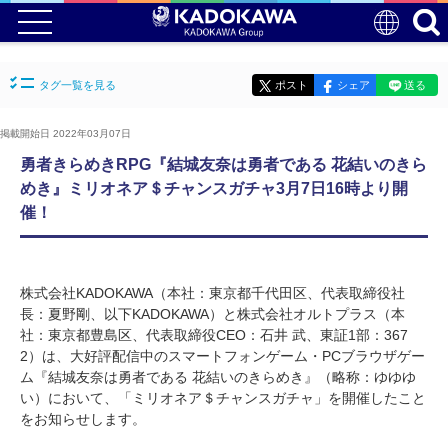
タグ一覧を見る
ポスト
シェア
送る
掲載開始日 2022年03月07日
勇者きらめきRPG『結城友奈は勇者である 花結いのきら
めき』ミリオネア＄チャンスガチャ3月7日16時より開
催！
株式会社KADOKAWA（本社：東京都千代田区、代表取締役社
長：夏野剛、以下KADOKAWA）と株式会社オルトプラス（本
社：東京都豊島区、代表取締役CEO：石井 武、東証1部：367
2）は、大好評配信中のスマートフォンゲーム・PCブラウザゲー
ム『結城友奈は勇者である 花結いのきらめき』（略称：ゆゆゆ
い）において、「ミリオネア＄チャンスガチャ」を開催したこと
をお知らせします。