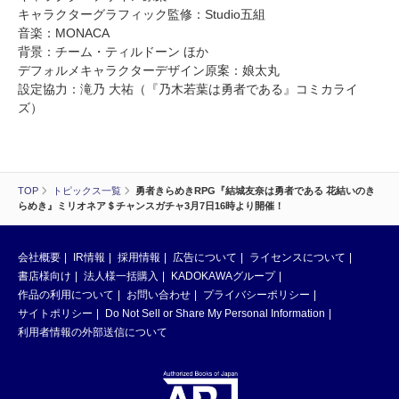
キャラクターグラフィック監修：Studio五組
音楽：MONACA
背景：チーム・ティルドーン ほか
デフォルメキャラクターデザイン原案：娘太丸
設定協力：滝乃 大祐（『乃木若葉は勇者である』コミカライ
ズ）
TOP
トピックス一覧
勇者きらめきRPG『結城友奈は勇者である 花結いのき
らめき』ミリオネア＄チャンスガチャ3月7日16時より開催！
会社概要
IR情報
採用情報
広告について
ライセンスについて
書店様向け
法人様一括購入
KADOKAWAグループ
作品の利用について
お問い合わせ
プライバシーポリシー
サイトポリシー
Do Not Sell or Share My Personal Information
利用者情報の外部送信について