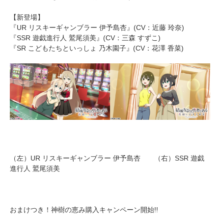
【新登場】
『UR リスキーギャンブラー 伊予島杏』(CV：近藤 玲奈)
『SSR 遊戯進行人 鷲尾須美』(CV：三森 すずこ)
『SR こどもたちといっしょ 乃木園子』(CV：花澤 香菜)
（左）UR リスキーギャンブラー 伊予島杏 （右）SSR 遊戯
進行人 鷲尾須美
おまけつき！神樹の恵み購入キャンペーン開始!!