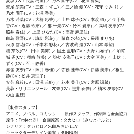
夏凜(CV：長妻 樹里) ／ 乃木 園子(CV：花澤 香菜)
鷲尾 須美(CV：三森 すずこ) ／ 三ノ輪 銀(CV：花守 ゆみり) ／
乃木 園子(CV：花澤 香菜)
乃木 若葉(CV：大橋 彩香) ／ 土居 球子(CV：本渡 楓) ／ 伊予島
杏(CV：近藤 玲奈) ／ 郡 千景(CV：鈴木 愛奈) ／ 高嶋 友奈(CV：
照井 春佳) ／ 上里 ひなた(CV：高野 麻里佳)
白鳥 歌野(CV：諏訪 彩花) ／ 藤森 水都(CV：長縄 まりあ)
秋原 雪花(CV：千本木 彩花) ／ 古波蔵 棗(CV：山本 希望)
楠 芽吹(CV：田中 美海) ／ 国土 亜耶(CV：大野 柚布子) ／ 加賀
城 雀(CV：種崎 敦美) ／ 弥勒 夕海子(CV：大空 直美) ／ 山伏 し
ずく(CV：石上 静香)
赤嶺 友奈(CV：照井 春佳) ／ 弥勒 蓮華(CV：伊藤 美来) ／桐生
静(CV：松井 恵理子)
安芸 真鈴(CV：田澤 茉純) ／ 花本 美佳(CV：宮原 颯希)
芙蓉・リリエンソール・友奈(CV：照井 春佳) ／ 柚木 友奈(CV：
杉山 里穂)
【制作スタッフ】
アニメ、ノベル、コミック……原作スタッフ、作家陣も全面協力
原作：Project 2H 企画原案：タカヒロ（みなとそふと）
シナリオ：タカヒロ／朱白あおい ほか
キャラクターデザイン原案：BUNBUN