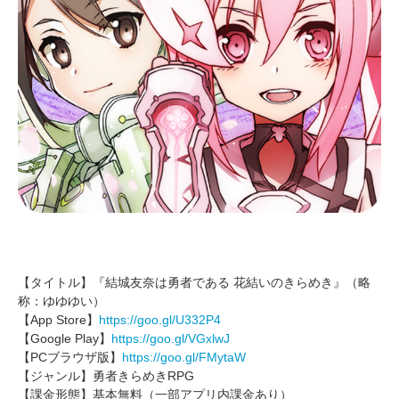
【タイトル】『結城友奈は勇者である 花結いのきらめき』（略
称：ゆゆゆい）
【App Store】
https://goo.gl/U332P4
【Google Play】
https://goo.gl/VGxlwJ
【PCブラウザ版】
https://goo.gl/FMytaW
【ジャンル】勇者きらめきRPG
【課金形態】基本無料（一部アプリ内課金あり）