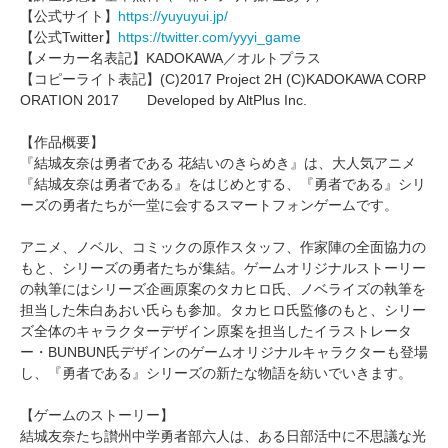
【公式サイト】
https://yuyuyui.jp/
【公式Twitter】
https://twitter.com/yyyi_game
【メーカー名表記】KADOKAWA／オルトプラス
【コピーライト表記】(C)2017 Project 2H (C)KADOKAWA CORP
ORATION 2017 Developed by AltPlus Inc.
【作品概要】
『結城友奈は勇者である 花結いのきらめき』は、大人気アニメ
『結城友奈は勇者である』をはじめとする、『勇者である』シリ
ーズの勇者たちが一堂に会するスマートフォンゲームです。
アニメ、ノベル、コミックの原作スタッフ、作家陣の全面協力の
もと、シリーズの勇者たちが集結。ゲームオリジナルストーリー
の執筆にはシリーズ企画原案のタカヒロ氏、ノベライズの執筆を
担当した朱白あおい氏らも参加。タカヒロ氏監修のもと、シリー
ズ全体のキャラクターデザイン原案を担当したイラストレータ
ー・BUNBUN氏デザインのゲームオリジナルキャラクターも登場
し、『勇者である』シリーズの新たな物語を紡いでいきます。
【ゲームのストーリー】
結城友奈たち讃州中学勇者部六人は、ある日部活中に不思議な光