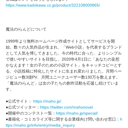
https://www.kadokawa.co.jp/product/322108000865/
魔法のiらんどについて
1999年より無料ホームページ作成サイトとしてサービスを開
始。数々の人気作品が生まれ、「Web小説」を代表するブランド
として人気を博してきました。今の時代に合った、よりシンプル
で使いやすいサイトを目指し、2020年4月1日に「あなたの妄想
かなえます！女の子のための小説サイト」をキャッチコピーとす
る、小説投稿に特化したサイトに生まれ変わりました。月間ペー
ジビュー数3億PV、月間ユニークユーザー数130万を数えます。
「魔法のiらんど」は女の子たちの創作活動を応援し続けていま
す。
●公式サイト：
https://maho.jp/
●公式ツイッター：
https://twitter.com/mahonovel
●開催中のコンテスト一覧：
https://maho.jp/special/
●書籍化・コミカライズ等に関する企業様向け問い合わせ窓口：
h
ttps://maho.jp/info/entry/media_inquiry