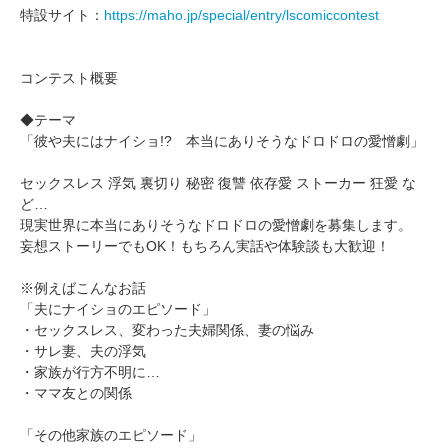
特設サイト：
https://maho.jp/special/entry/lscomiccontest
コンテスト概要
◆テーマ
「彼や夫にはナイショ!? 本当にありそうなドロドロの愛憎劇」
セックスレス 浮気 裏切り 秘密 復讐 依存愛 ストーカー 狂愛 な
ど…
現実世界に本当にありそうなドロドロの愛憎劇を募集します。
妄想ストーリーでもOK！もちろん実話や体験談も大歓迎！
※例えばこんなお話
「夫にナイショのエピソード」
・セックスレス、変わった夫婦関係、妻の悩み
・サレ妻、夫の浮気
・家族が行方不明に…
・ママ友との関係
「その他家族のエピソード」