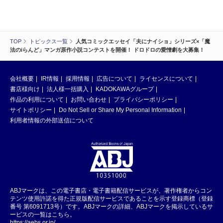
TOP
トピックス一覧
人気コミックエッセイ「夫にナイショ」シリーズ×「魔
法のiらんど」マンガ原作小説コンテストを開催！ ドロドロの愛憎劇を大募集！
会社概要
IR情報
採用情報
広告について
ライセンスについて
書店様向け
法人様一括購入
KADOKAWAグループ
作品の利用について
お問い合わせ
プライバシーポリシー
サイトポリシー
Do Not Sell or Share My Personal Information
利用者情報の外部送信について
ABJマークは、この電子書店・電子書籍配信サービスが、著作権者からコン
テンツ使用許諾を得た正規版配信サービスであることを示す登録商標（登録
番号 第6091713号）です。ABJマークの詳細、ABJマークを掲示しているサ
ービスの一覧はこちら。
https://aebs.or.jp/