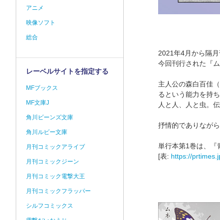
アニメ
映像ソフト
総合
2021年4月から
今回刊行された『ム
レーベルサイトを指定する
主人公の森白百佳（
MFブックス
るという能力を持ち
MF文庫J
人と人、人と虫。伝
角川ビーンズ文庫
抒情的でありながら
角川ルビー文庫
単行本第1巻は、『
月刊コミックアライブ
[表:
https://prtime
月刊コミックジーン
月刊コミック電撃大王
月刊コミックフラッパー
シルフコミックス