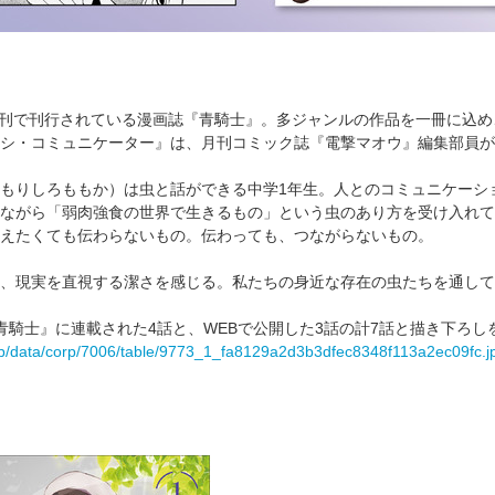
隔月刊で刊行されている漫画誌『青騎士』。多ジャンルの作品を一冊に込
シ・コミュニケーター』は、月刊コミック誌『電撃マオウ』編集部員が
もりしろももか）は虫と話ができる中学1年生。人とのコミュニケーシ
ながら「弱肉強食の世界で生きるもの」という虫のあり方を受け入れて
えたくても伝わらないもの。伝わっても、つながらないもの。
、現実を直視する潔さを感じる。私たちの身近な存在の虫たちを通して
青騎士』に連載された4話と、WEBで公開した3話の計7話と描き下ろし
s.jp/data/corp/7006/table/9773_1_fa8129a2d3b3dfec8348f113a2ec09fc.j