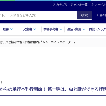
カテゴリ・ジャンル一覧
レーベル
検索
詳細
一般書
児童書
学習参考書
生活
実用
雑誌
ムック
・
・
弾は、虫と話ができる抒情的作品『ムシ・コミュニケーター』
日
からの単行本刊行開始！ 第一弾は、虫と話ができる抒