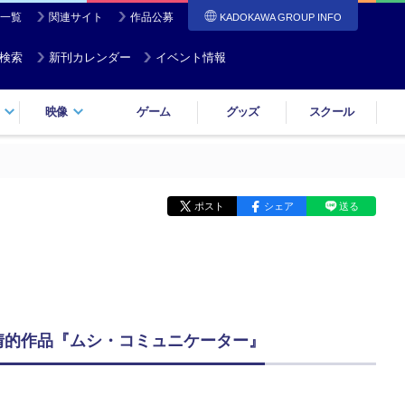
一覧
関連サイト
作品公募
KADOKAWA GROUP INFO
検索
新刊カレンダー
イベント情報
映像
ゲーム
グッズ
スクール
ポスト
シェア
送る
情的作品『ムシ・コミュニケーター』