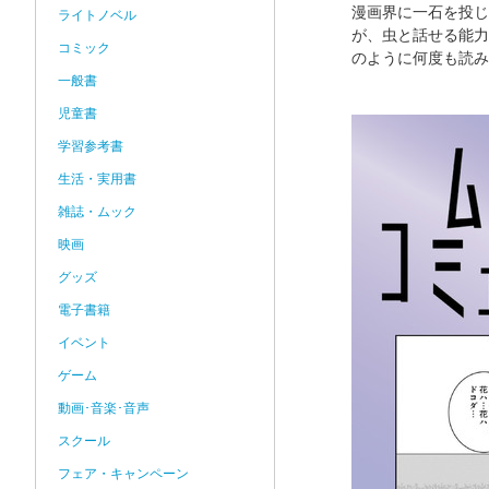
漫画界に一石を投じ
ライトノベル
が、虫と話せる能力
コミック
のように何度も読み
一般書
児童書
学習参考書
生活・実用書
雑誌・ムック
映画
グッズ
電子書籍
イベント
ゲーム
動画･音楽･音声
スクール
フェア・キャンペーン