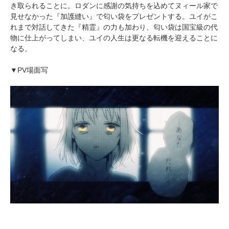
き取られることに。ロダンに感謝の気持ちを込めてヌィール家で
見せなかった『加護縫い』で匂い袋をプレゼントする。ユイがこ
れまで対話してきた『精霊』の力も加わり、匂い袋は国宝級の代
物に仕上がってしまい、ユイの人生は更なる転機を迎えることに
なる。
▼PV場面写