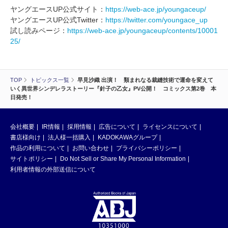
ヤングエースUP公式サイト：
https://web-ace.jp/youngaceup/
ヤングエースUP公式Twitter：
https://twitter.com/youngace_up
試し読みページ：
https://web-ace.jp/youngaceup/contents/10001
25/
TOP
トピックス一覧
早見沙織 出演！ 類まれなる裁縫技術で運命を変えて
いく異世界シンデレラストーリー『針子の乙女』PV公開！ コミックス第2巻 本
日発売！
会社概要
IR情報
採用情報
広告について
ライセンスについて
書店様向け
法人様一括購入
KADOKAWAグループ
作品の利用について
お問い合わせ
プライバシーポリシー
サイトポリシー
Do Not Sell or Share My Personal Information
利用者情報の外部送信について