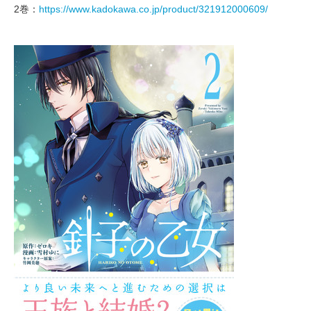
2巻：
https://www.kadokawa.co.jp/product/321912000609/