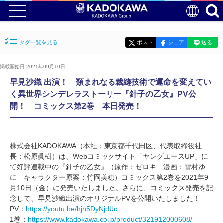
タグ一覧を見る
ポスト
シェア
送る
掲載開始日 2021年09月10日
早見沙織 出演！ 類まれなる裁縫技術で運命を変えてい
く異世界シンデレラストーリー『針子の乙女』PV公
開！ コミックス第2巻 本日発売！
株式会社KADOKAWA（本社：東京都千代田区、代表取締役社
長：松原眞樹）は、Webコミックサイト「ヤングエースUP」に
て好評連載中の『針子の乙女』（原作：ゼロキ 漫画：雪村ゆ
に キャラクター原案：竹岡美穂）コミックス第2巻を2021年9
月10日（金）に発売いたしました。さらに、コミックス発売を記
念して、早見沙織出演のオリジナルPVを公開いたしました！
PV：
https://youtu.be/hjn5DyNjdUc
1巻：
https://www.kadokawa.co.jp/product/321912000608/