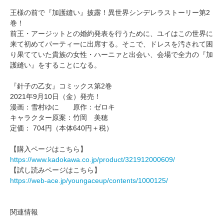
王様の前で『加護縫い』披露！異世界シンデレラストーリー第2
巻！
前王・アージットとの婚約発表を行うために、ユイはこの世界に
来て初めてパーティーに出席する。そこで、ドレスを汚されて困
り果てていた貴族の女性・ハーニァと出会い、会場で全力の『加
護縫い』をすることになる。
『針子の乙女』コミックス第2巻
2021年9月10日（金）発売！
漫画：雪村ゆに 原作：ゼロキ
キャラクター原案：竹岡 美穂
定価： 704円（本体640円＋税）
【購入ページはこちら】
https://www.kadokawa.co.jp/product/321912000609/
【試し読みページはこちら】
https://web-ace.jp/youngaceup/contents/1000125/
関連情報