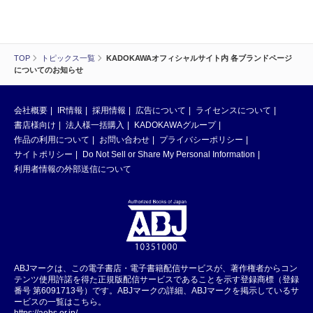
TOP
トピックス一覧
KADOKAWAオフィシャルサイト内 各ブランドページ
についてのお知らせ
会社概要
IR情報
採用情報
広告について
ライセンスについて
書店様向け
法人様一括購入
KADOKAWAグループ
作品の利用について
お問い合わせ
プライバシーポリシー
サイトポリシー
Do Not Sell or Share My Personal Information
利用者情報の外部送信について
ABJマークは、この電子書店・電子書籍配信サービスが、著作権者からコン
テンツ使用許諾を得た正規版配信サービスであることを示す登録商標（登録
番号 第6091713号）です。ABJマークの詳細、ABJマークを掲示しているサ
ービスの一覧はこちら。
https://aebs.or.jp/