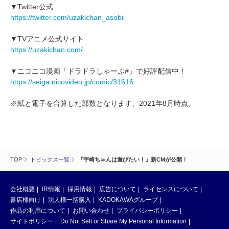
▼Twitter公式
https://twitter.com/uzakichan_asobi
▼TVアニメ公式サイト
https://uzakichan.com/
▼ニコニコ漫画「ドラドラしゃーぷ#」で好評配信中！
https://seiga.nicovideo.jp/comic/31616
※紙と電子を合算した部数となります、2021年8月時点。
TOP
トピックス一覧
『宇崎ちゃんは遊びたい！』新CMが公開！
会社概要
IR情報
採用情報
広告について
ライセンスについて
書店様向け
法人様一括購入
KADOKAWAグループ
作品の利用について
お問い合わせ
プライバシーポリシー
サイトポリシー
Do Not Sell or Share My Personal Information