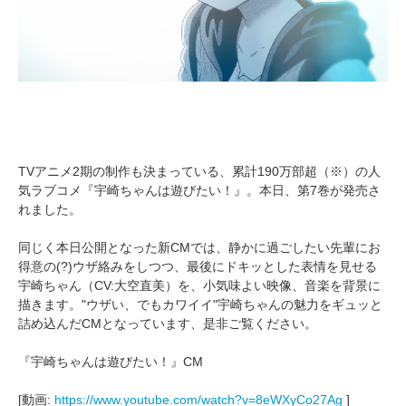
TVアニメ2期の制作も決まっている、累計190万部超（※）の人
気ラブコメ『宇崎ちゃんは遊びたい！』。本日、第7巻が発売さ
れました。
同じく本日公開となった新CMでは、静かに過ごしたい先輩にお
得意の(?)ウザ絡みをしつつ、最後にドキッとした表情を見せる
宇崎ちゃん（CV:大空直美）を、小気味よい映像、音楽を背景に
描きます。"ウザい、でもカワイイ"宇崎ちゃんの魅力をギュッと
詰め込んだCMとなっています、是非ご覧ください。
『宇崎ちゃんは遊びたい！』CM
[動画:
https://www.youtube.com/watch?v=8eWXyCo27Ag
]