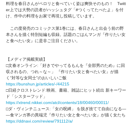
料理を春日さんがペロリと食べていく姿は爽快そのもの！ Twitt
er上では大勢の読者がハッシュタグ「#つくってたべたよ」を付
け、作中の料理をお家で再現し投稿しています。
この度発売のコミックス第1巻には、春日さんと出会う前の野
本さんを描く特別短編も収録。話題のごはんマンガ『作りたい女
と食べたい女』に是非ご注目ください。
【メディア掲載実績】
□文春オンライン:「好きでやってるもんを『全部男のため』に回
収されるの、つれ～な～」 『作りたい女と食べたい女』が描
く“対等な女同士”のおいしいご飯
https://bunshun.jp/articles/-/44215
□日経クロストレンド:映画、書籍、雑誌にヒット続出 新キーワー
ド「シスターフッド」
https://xtrend.nikkei.com/atcl/contents/18/00460/00011/
□ダ・ヴィンチニュース:「女の呪縛」 を脱ぎ捨てて自由になる―
—食マンガ界の異端児『作りたい女と食べたい女』が描く女たち
https://ddnavi.com/review/791112/a/