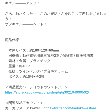
キエル―――アレフ！
さあ、わたくしたち、このお寝坊さんを起こして差し上げましょ
う！
ザフキエル―――ヘット！
商品仕様
本体サイズ：約180×120×60mm
同梱物：動作確認用単三電池3本 / 保証書 / 取扱説明書
素材：金属、プラスチック
重量：約400g
仕様：ツインベルタイプ音声アラーム
ボイス：約10秒×全3種
＜商品販売ページ（カドカワストア）＞
https://store.kadokawa.co.jp/shop/g/g302104000592/
＜関連SNSアカウント＞
カドカワストアTwitter
https://twitter.com/kadokawastore