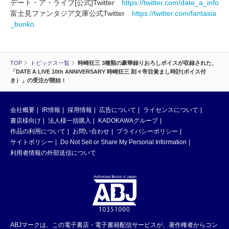
デート・ア・ライブ[公式]Twitter
https://twitter.com/date_a_info
富士見ファンタジア文庫公式Twitter
https://twitter.com/fantasia
_bunko
TOP
トピックス一覧
時崎狂三 3種類の豪華録りおろしボイスが収録された、
「DATE A LIVE 10th ANNIVERSARY 時崎狂三 刻々帝目覚まし時計(ボイス付
き）」の受注が開始！
会社概要
IR情報
採用情報
広告について
ライセンスについて
書店様向け
法人様一括購入
KADOKAWAグループ
作品の利用について
お問い合わせ
プライバシーポリシー
サイトポリシー
Do Not Sell or Share My Personal Information
利用者情報の外部送信について
ABJマークは、この電子書店・電子書籍配信サービスが、著作権者からコン