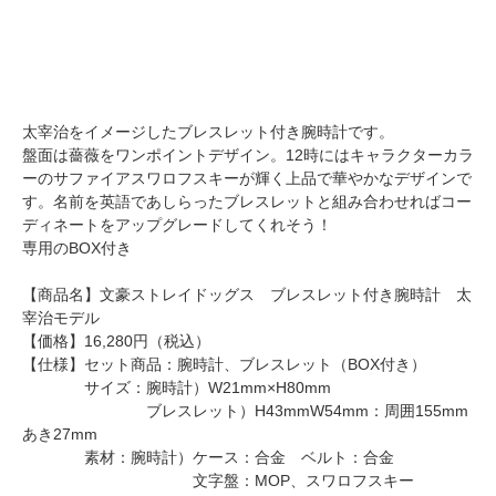
太宰治をイメージしたブレスレット付き腕時計です。
盤面は薔薇をワンポイントデザイン。12時にはキャラクターカラ
ーのサファイアスワロフスキーが輝く上品で華やかなデザインで
す。名前を英語であしらったブレスレットと組み合わせればコー
ディネートをアップグレードしてくれそう！
専用のBOX付き
【商品名】文豪ストレイドッグス ブレスレット付き腕時計 太
宰治モデル
【価格】16,280円（税込）
【仕様】セット商品：腕時計、ブレスレット（BOX付き）
サイズ：腕時計）W21mm×H80mm
ブレスレット）H43mmW54mm：周囲155mm
あき27mm
素材：腕時計）ケース：合金 ベルト：合金
文字盤：MOP、スワロフスキー