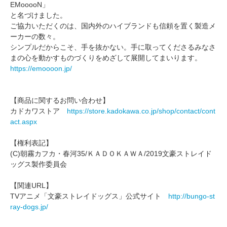
EMooooN」
と名づけました。
ご協力いただくのは、国内外のハイブランドも信頼を置く製造メ
ーカーの数々。
シンプルだからこそ、手を抜かない。手に取ってくださるみなさ
まの心を動かすものづくりをめざして展開してまいります。
https://emoooon.jp/
【商品に関するお問い合わせ】
カドカワストア
https://store.kadokawa.co.jp/shop/contact/cont
act.aspx
【権利表記】
(C)朝霧カフカ・春河35/ＫＡＤＯＫＡＷＡ/2019文豪ストレイド
ッグス製作委員会
【関連URL】
TVアニメ「文豪ストレイドッグス」公式サイト
http://bungo-st
ray-dogs.jp/