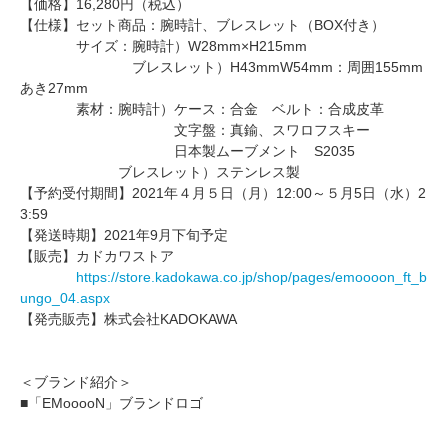
【価格】16,280円（税込）
【仕様】セット商品：腕時計、ブレスレット（BOX付き）
サイズ：腕時計）W28mm×H215mm
ブレスレット）H43mmW54mm：周囲155mm
あき27mm
素材：腕時計）ケース：合金 ベルト：合成皮革
文字盤：真鍮、スワロフスキー
日本製ムーブメント S2035
ブレスレット）ステンレス製
【予約受付期間】2021年４月５日（月）12:00～５月5日（水）2
3:59
【発送時期】2021年9月下旬予定
【販売】カドカワストア
https://store.kadokawa.co.jp/shop/pages/emoooon_ft_b
ungo_04.aspx
【発売販売】株式会社KADOKAWA
＜ブランド紹介＞
■「EMooooN」ブランドロゴ