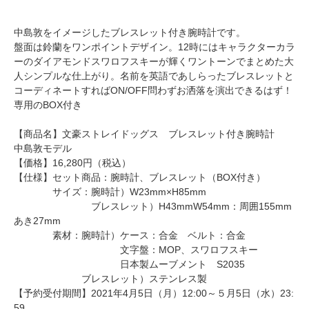
中島敦をイメージしたブレスレット付き腕時計です。
盤面は鈴蘭をワンポイントデザイン。12時にはキャラクターカラ
ーのダイアモンドスワロフスキーが輝くワントーンでまとめた大
人シンプルな仕上がり。名前を英語であしらったブレスレットと
コーディネートすればON/OFF問わずお洒落を演出できるはず！
専用のBOX付き
【商品名】文豪ストレイドッグス ブレスレット付き腕時計
中島敦モデル
【価格】16,280円（税込）
【仕様】セット商品：腕時計、ブレスレット（BOX付き）
サイズ：腕時計）W23mm×H85mm
ブレスレット）H43mmW54mm：周囲155mm
あき27mm
素材：腕時計）ケース：合金 ベルト：合金
文字盤：MOP、スワロフスキー
日本製ムーブメント S2035
ブレスレット）ステンレス製
【予約受付期間】2021年4月5日（月）12:00～５月5日（水）23:
59