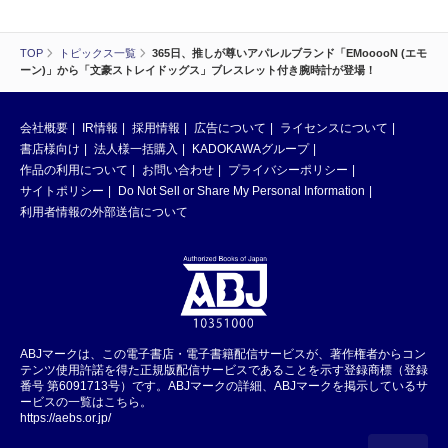
TOP
トピックス一覧
365日、推しが尊いアパレルブランド「EMooooN (エモ
ーン)」から「文豪ストレイドッグス」ブレスレット付き腕時計が登場！
会社概要
IR情報
採用情報
広告について
ライセンスについて
書店様向け
法人様一括購入
KADOKAWAグループ
作品の利用について
お問い合わせ
プライバシーポリシー
サイトポリシー
Do Not Sell or Share My Personal Information
利用者情報の外部送信について
ABJマークは、この電子書店・電子書籍配信サービスが、著作権者からコン
テンツ使用許諾を得た正規版配信サービスであることを示す登録商標（登録
番号 第6091713号）です。ABJマークの詳細、ABJマークを掲示しているサ
ービスの一覧はこちら。
https://aebs.or.jp/