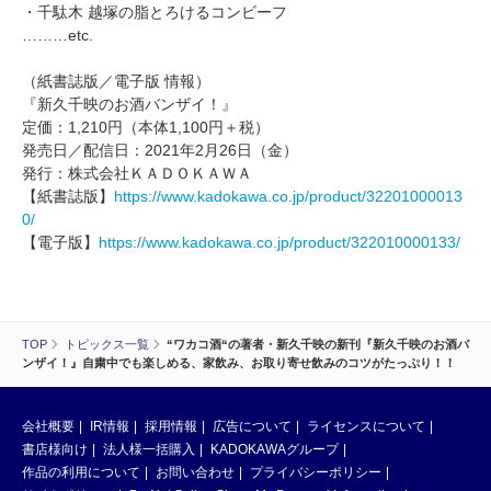
・千駄木 越塚の脂とろけるコンビーフ
………etc.
（紙書誌版／電子版 情報）
『新久千映のお酒バンザイ！』
定価：1,210円（本体1,100円＋税）
発売日／配信日：2021年2月26日（金）
発行：株式会社ＫＡＤＯＫＡＷＡ
【紙書誌版】
https://www.kadokawa.co.jp/product/32201000013
0/
【電子版】
https://www.kadokawa.co.jp/product/322010000133/
TOP
トピックス一覧
“ワカコ酒“の著者・新久千映の新刊『新久千映のお酒バ
ンザイ！』自粛中でも楽しめる、家飲み、お取り寄せ飲みのコツがたっぷり！！
会社概要
IR情報
採用情報
広告について
ライセンスについて
書店様向け
法人様一括購入
KADOKAWAグループ
作品の利用について
お問い合わせ
プライバシーポリシー