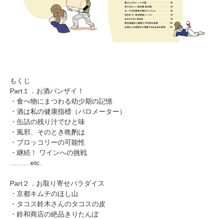
もくじ
Part１．お酒バンザイ！
・食べ物にまつわる幼少期の記憶
・酒は私の健康指標（バロメーター）
・缶詰の残り汁でひと味
・風邪、そのとき晩酌は
・ブロッコリーの可能性
・継続！ ワインへの挑戦
………etc.
Part２．お取り寄せパラダイス
・京都キムチのほし山
・タコス鈴木さんのタコスの皮
・鈴和商店の絶品きりたんぽ