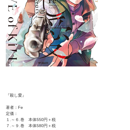
『殺し愛』
著者：Fe
定価：
１.～６.巻 本体550円＋税
７.～９.巻 本体580円＋税