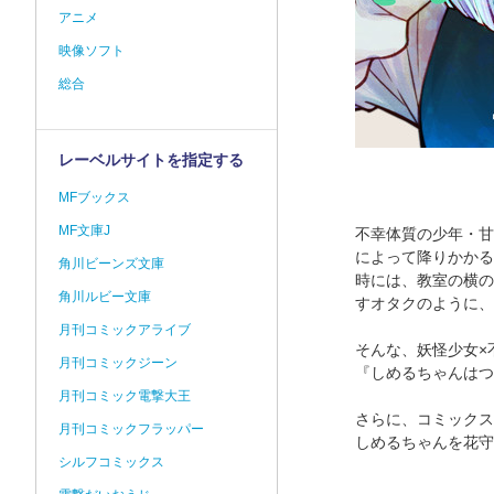
アニメ
映像ソフト
総合
レーベルサイトを指定する
MFブックス
MF文庫J
不幸体質の少年・甘
によって降りかかる
角川ビーンズ文庫
時には、教室の横の
角川ルビー文庫
すオタクのように、
月刊コミックアライブ
そんな、妖怪少女×
月刊コミックジーン
『しめるちゃんはつ
月刊コミック電撃大王
さらに、コミックス
月刊コミックフラッパー
しめるちゃんを花守
シルフコミックス