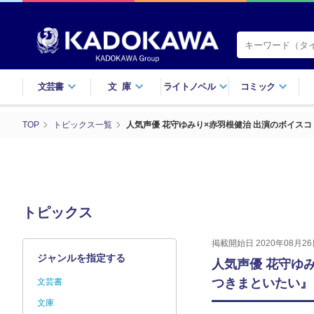
文芸書
文庫
ライトノベル
コミック
TOP
トピックス一覧
人気声優 花守ゆみり×赤羽根健治 出演のボイス
トピックス
掲載開始日 2020年08月26
ジャンルを指定する
人気声優 花守ゆ
つきまといたい』
文芸書
文庫