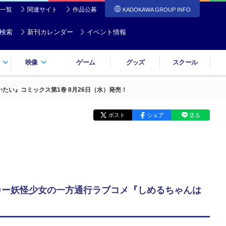
一覧
関連サイト
作品公募
KADOKAWA GROUP INFO
検索
新刊カレンダー
イベント情報
映像
ゲーム
グッズ
スクール
たい』コミックス第1巻 8月26日（水）発売！
ポスト
シェア
送る
カー妖怪少女の一方通行ラブコメ『しめるちゃんは