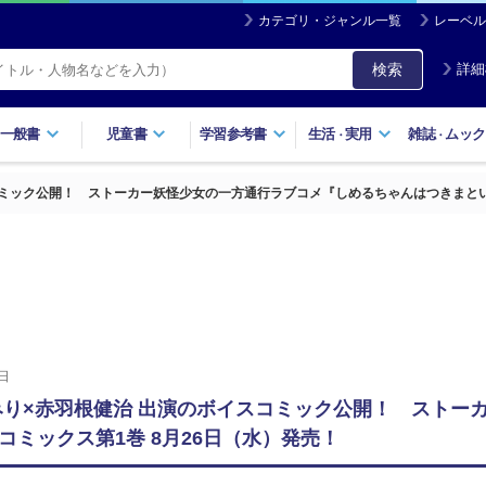
カテゴリ・ジャンル一覧
レーベル
検索
詳細
一般書
児童書
学習参考書
生活
実用
雑誌
ムック
・
・
コミック公開！ ストーカー妖怪少女の一方通行ラブコメ『しめるちゃんはつきまとい
日
みり×赤羽根健治 出演のボイスコミック公開！ ストー
コミックス第1巻 8月26日（水）発売！