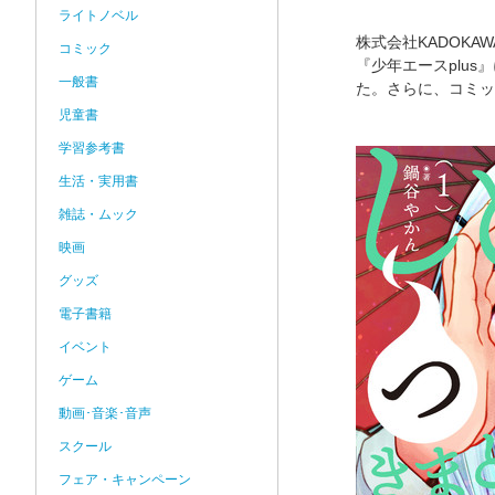
ライトノベル
株式会社KADOK
コミック
『少年エースplu
一般書
た。さらに、コミッ
児童書
学習参考書
生活・実用書
雑誌・ムック
映画
グッズ
電子書籍
イベント
ゲーム
動画･音楽･音声
スクール
フェア・キャンペーン