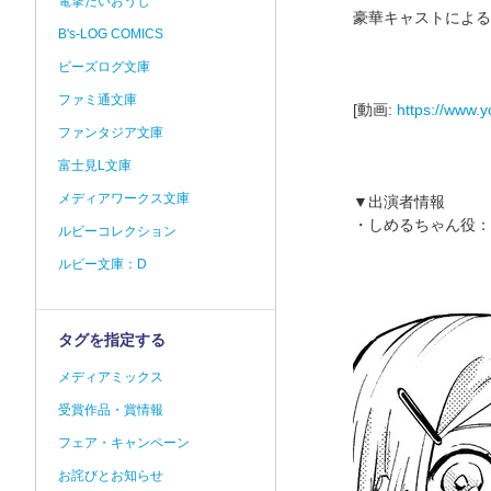
電撃だいおうじ
豪華キャストによる
B's-LOG COMICS
ビーズログ文庫
ファミ通文庫
[動画:
https://www
ファンタジア文庫
富士見L文庫
メディアワークス文庫
▼出演者情報
・しめるちゃん役：
ルビーコレクション
ルビー文庫：D
タグを指定する
メディアミックス
受賞作品・賞情報
フェア・キャンペーン
お詫びとお知らせ