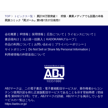
TOP
トピックス一覧
累計30万部突破！ 狩猟・農業メディアでも話題の本格
罠猟コミック『罠ガール』第5巻7月27日発売!!
会社概要
IR情報
採用情報
広告について
ライセンスについて
書店様向け
法人様一括購入
KADOKAWAグループ
作品の利用について
お問い合わせ
プライバシーポリシー
サイトポリシー
Do Not Sell or Share My Personal Information
利用者情報の外部送信について
ABJマークは、この電子書店・電子書籍配信サービスが、著作権者からコン
テンツ使用許諾を得た正規版配信サービスであることを示す登録商標（登録
番号 第6091713号）です。ABJマークの詳細、ABJマークを掲示しているサ
ービスの一覧はこちら。
https://aebs.or.jp/