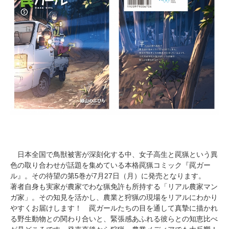
日本全国で鳥獣被害が深刻化する中、女子高生と罠猟という異
色の取り合わせが話題を集めている本格罠猟コミック『罠ガー
ル』。その待望の第5巻が7月27日（月）に発売となります。
著者自身も実家が農家でわな猟免許も所持する「リアル農家マン
ガ家」。その知見を活かし、農業と狩猟の現場をリアルにわかり
やすくお届けします！ 罠ガールたちの目を通して真摯に描かれ
る野生動物との関わり合いと、緊張感あふれる彼らとの知恵比べ