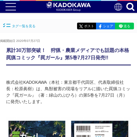
タグ一覧を見る
ポスト
シェア
送る
掲載開始日 2020年07月27日
累計30万部突破！ 狩猟・農業メディアでも話題の本格
罠猟コミック『罠ガール』第5巻7月27日発売!!
株式会社KADOKAWA（本社：東京都千代田区、代表取締役社
長：松原眞樹）は、鳥獣被害の現場をリアルに描いた罠猟コミッ
ク『罠ガール』（著：緑山のぶひろ）の第5巻を7月27日（月）
に発売いたします。