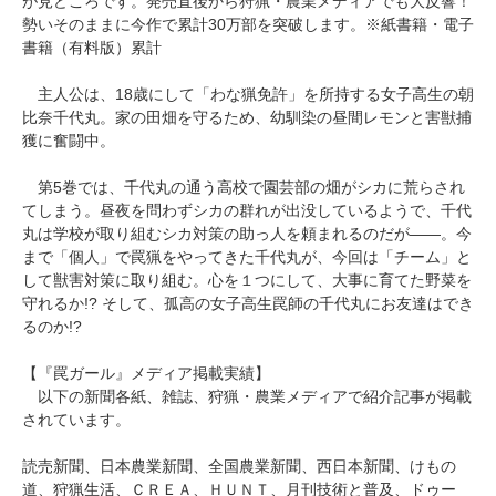
が見どころです。発売直後から狩猟・農業メディアでも大反響！
勢いそのままに今作で累計30万部を突破します。※紙書籍・電子
書籍（有料版）累計
主人公は、18歳にして「わな猟免許」を所持する女子高生の朝
比奈千代丸。家の田畑を守るため、幼馴染の昼間レモンと害獣捕
獲に奮闘中。
第5巻では、千代丸の通う高校で園芸部の畑がシカに荒らされ
てしまう。昼夜を問わずシカの群れが出没しているようで、千代
丸は学校が取り組むシカ対策の助っ人を頼まれるのだが――。今
まで「個人」で罠猟をやってきた千代丸が、今回は「チーム」と
して獣害対策に取り組む。心を１つにして、大事に育てた野菜を
守れるか!? そして、孤高の女子高生罠師の千代丸にお友達はでき
るのか!?
【『罠ガール』メディア掲載実績】
以下の新聞各紙、雑誌、狩猟・農業メディアで紹介記事が掲載
されています。
読売新聞、日本農業新聞、全国農業新聞、西日本新聞、けもの
道、狩猟生活、ＣＲＥＡ、ＨＵＮＴ、月刊技術と普及、ドゥー