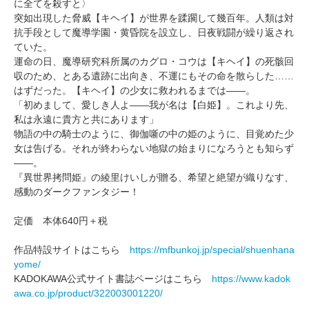
に全てを殺すと〉
突如出現した脅威【キヘイ】が世界を蹂躙して幾百年。人類は対
抗手段として魔導学園・黄昏院を設立し、日夜戦闘が繰り返され
ていた。
運命の日、魔導研究科所属のカグロ・コウは【キヘイ】の死骸回
収のため、とある遺跡に出向き、不運にもその命を散らした……
はずだった。【キヘイ】の少女に救われるまでは――。
「初めまして、愛しき人よ――我が名は【白姫】。これより先、
私は永遠に貴方と共にあります」
物語の中の騎士のように、御伽噺の中の姫のように、目覚めた少
女は告げる。それが終わらない地獄の始まりになろうとも知らず
――。
『異世界拷問姫』の綾里けいしが贈る、希望と絶望が織りなす、
感動のダークファンタジー！
定価 本体640円＋税
作品特設サイトはこちら
https://mfbunkoj.jp/special/shuenhana
yome/
KADOKAWA公式サイト書誌ページはこちら
https://www.kadok
awa.co.jp/product/322003001220/