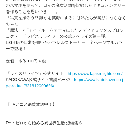
のスマホを使って、日々の魔女活動を記録したドキュメンタリー
を作ることを思いつき――。
「写真を撮ろう!? 誰かを笑顔にするには私たちが笑顔にならなく
ちゃ♪」
「魔法」×「アイドル」をテーマにしたメディアミックスプロジ
ェクト、「ラピスリライツ」の公式ノベライズ第一弾。
LiGHTsの日常を描いたパラレルストーリー、全ページフルカラ
ーで登場！
定価 本体900円＋税
『ラピスリライツ』公式サイト
https://www.lapisrelights.com/
KADOKAWA公式サイト書誌ページ
https://www.kadokawa.co.j
p/product/321912000696/
【TVアニメ絶賛放送中！】
Re：ゼロから始める異世界生活 短編集６