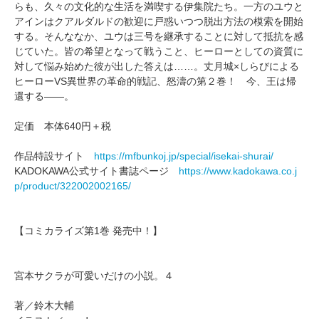
らも、久々の文化的な生活を満喫する伊集院たち。一方のユウと
アインはクアルダルドの歓迎に戸惑いつつ脱出方法の模索を開始
する。そんななか、ユウは三号を継承することに対して抵抗を感
じていた。皆の希望となって戦うこと、ヒーローとしての資質に
対して悩み始めた彼が出した答えは……。丈月城×しらびによる
ヒーローVS異世界の革命的戦記、怒濤の第２巻！ 今、王は帰
還する――。
定価 本体640円＋税
作品特設サイト
https://mfbunkoj.jp/special/isekai-shurai/
KADOKAWA公式サイト書誌ページ
https://www.kadokawa.co.j
p/product/322002002165/
【コミカライズ第1巻 発売中！】
宮本サクラが可愛いだけの小説。４
著／鈴木大輔