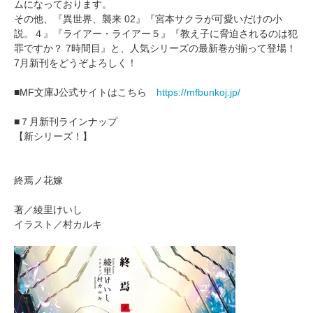
ムになっております。
その他、『異世界、襲来 02』『宮本サクラが可愛いだけの小
説。４』『ライアー・ライアー５』『教え子に脅迫されるのは犯
罪ですか？ 7時間目』と、人気シリーズの最新巻が揃って登場！
7月新刊をどうぞよろしく！
■MF文庫J公式サイトはこちら
https://mfbunkoj.jp/
■７月新刊ラインナップ
【新シリーズ！】
終焉ノ花嫁
著／綾里けいし
イラスト／村カルキ