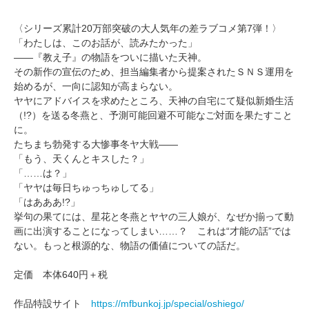
〈シリーズ累計20万部突破の大人気年の差ラブコメ第7弾！〉
「わたしは、このお話が、読みたかった」
――『教え子』の物語をついに描いた天神。
その新作の宣伝のため、担当編集者から提案されたＳＮＳ運用を
始めるが、一向に認知が高まらない。
ヤヤにアドバイスを求めたところ、天神の自宅にて疑似新婚生活
（!?）を送る冬燕と、予測可能回避不可能なご対面を果たすこと
に。
たちまち勃発する大惨事冬ヤ大戦――
「もう、天くんとキスした？」
「……は？」
「ヤヤは毎日ちゅっちゅしてる」
「はあああ!?」
挙句の果てには、星花と冬燕とヤヤの三人娘が、なぜか揃って動
画に出演することになってしまい……？ これは“才能の話”では
ない。もっと根源的な、物語の価値についての話だ。
定価 本体640円＋税
作品特設サイト
https://mfbunkoj.jp/special/oshiego/