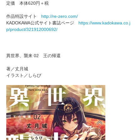
定価 本体620円＋税
作品特設サイト
http://re-zero.com/
KADOKAWA公式サイト書誌ページ
https://www.kadokawa.co.j
p/product/321912000692/
異世界、襲来 02 王の帰還
著／丈月城
イラスト／しらび