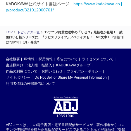
KADOKAWA公式サイト書誌ページ
https://www.kadokawa.co.j
p/product/321912000701/
TOP
トピックス一覧
TVアニメ絶賛放送中の『リゼロ』最新巻が登場！ 綾
里けいし新シリーズに、『ラピスリライツ』ノベライズも！ MF文庫J 7月新刊
は7月20日（月）発売!!
会社概要
IR情報
採用情報
広告について
ライセンスについて
書店様向け
法人様一括購入
KADOKAWAグループ
作品の利用について
お問い合わせ
プライバシーポリシー
サイトポリシー
Do Not Sell or Share My Personal Information
利用者情報の外部送信について
ABJマークは、この電子書店・電子書籍配信サービスが、著作権者からコン
テンツ使用許諾を得た正規版配信サービスであることを示す登録商標（登録