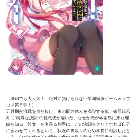
〈SNSでも大人気！ 絶対に負けられない学園頭脳ゲーム＆ラブ
コメ第５弾！〉
五月期交流戦を切り抜け、束の間の休みを満喫する俺・篠原緋呂
斗に”特殊な決闘”の挑戦状が届いた。なぜか俺が学園島に来た理
由を知る「彼女」を名乗る相手は、この決闘をクリアすれば自分
に会わせてくれるという。状況の裏取りのため学長に相談したと