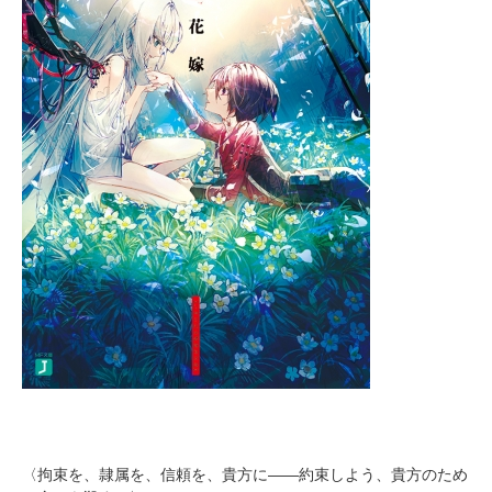
〈拘束を、隷属を、信頼を、貴方に――約束しよう、貴方のため