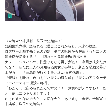
〈全編Web未掲載、珠玉の短編集！〉
短編集第六弾、語られるは過去とこれからと、未来の物語。
ロズワール邸で働く鬼の姉妹、長年の呪縛から解放された二人の
姉妹愛が暴発する『――隠れ里の鬼姉妹Ex 祝福の日』。
ナツミ・シュバルツ、性懲りもなく再び参戦！ 今回は彼女だけ
でなく、新たに二人の見知らぬ美女が参戦し、新たな騒動の幕が
上がる！ 『三馬鹿が行く！ 呪われた女神像編』。
『聖域』を離れ、自由を得た魔女の織り成す『魔女のアフターテ
ィーパーティー 魔女の条件』。
「わたくしは嵌められたんですのよ！ 無実を訴えますわ！ あ
と、像は二つありましてよ！」
かけがえのない過去と、大切な今と、ありえない未来。全編Web
未掲載、珠玉の短編集！