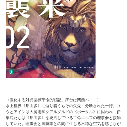
〈激化する対異世界革命的戦記。舞台は関西へ――〉
水上租界《那由多》に辿り着くもその矢先、分断された一行。ユ
ウとアインは大魔術師クアルダルドの《ポータル》に囚われ、伊
集院たちは《那由多》を統治している亡命エルフの理事会と接触
していた。理事会と国防軍との間に生じる不穏な空気を感じなが