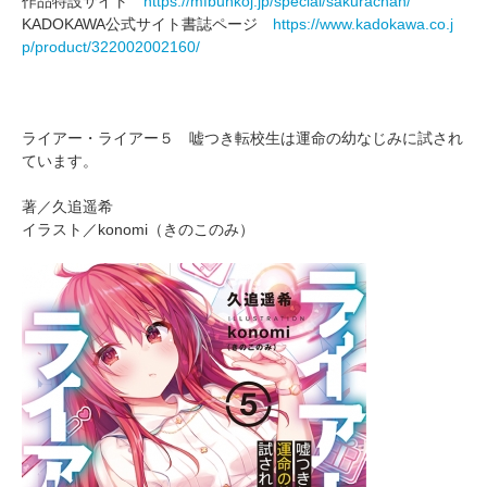
作品特設サイト
https://mfbunkoj.jp/special/sakurachan/
KADOKAWA公式サイト書誌ページ
https://www.kadokawa.co.j
p/product/322002002160/
ライアー・ライアー５ 嘘つき転校生は運命の幼なじみに試され
ています。
著／久追遥希
イラスト／konomi（きのこのみ）