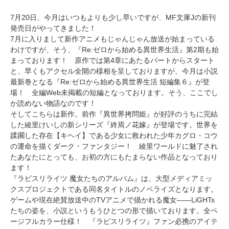
7月20日、今月はいつもよりも少し早いですが、MF文庫Jの新刊
発売日がやってきました！
7月に入りまして新作アニメもじゃんじゃん放送が始まっている
わけですが、そう、『Re:ゼロから始める異世界生活』第2期も始
まっております！ 原作では第4章にあたるパートからスタート
と、早くもアクセル全開の様相を呈しておりますが、今月は小説
最新巻となる『Re:ゼロから始める異世界生活 短編集６』が登
場！ 全編Web未掲載の短編となっております。そう、ここでし
か読めない物語なのです！
そしてこちらは新作。前作『異世界拷問姫』が好評のうちに完結
した綾里けいしの新シリーズ『終焉ノ花嫁』が登場です。世界を
蹂躙した存在【キヘイ】である少女に救われた少年カグロ・コウ
の運命を描くダーク・ファンタジー！ 綾里ワールドに魅了され
たあなたにとっても、お初の方にもたまらない作品となっており
ます！
『ラピスリライツ 魔女たちのアルバム』は、大型メディアミッ
クスプロジェクトである同名タイトルのノベライズとなります。
ゲームや現在絶賛放送中のTVアニメで描かれる魔女――LiGHTs
たちの姿を、小説というもうひとつの形で描いております。全ペ
ージフルカラー仕様！ 『ラピスリライツ』ファン必携のアイテ