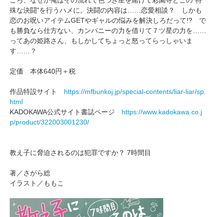
ころ、なぜか俺はその流れで色つき星を賭けて彩園寺とこの”特
殊な決闘”を行うハメに。決闘の内容は……恋愛相談？ しかも
恋のお呪いアイテムGETやギャルの悩みを解決しろだって!? で
も勝負なら仕方ない、カンパニーの力を借りて７ツ星の力を……
ってあの姫路さん、もしかしてちょっと怒ってらっしゃいま
す……？
定価 本体640円＋税
作品特設サイト
https://mfbunkoj.jp/special-contents/liar-liar/sp.
html
KADOKAWA公式サイト書誌ページ
https://www.kadokawa.co.j
p/product/322003001230/
教え子に脅迫されるのは犯罪ですか？ 7時間目
著／さがら総
イラスト／ももこ