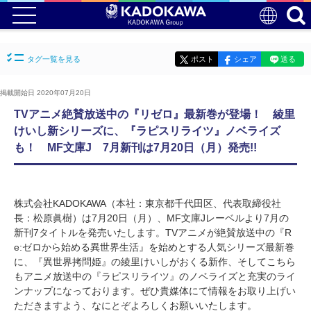
タグ一覧を見る
ポスト
シェア
送る
掲載開始日 2020年07月20日
TVアニメ絶賛放送中の『リゼロ』最新巻が登場！ 綾里
けいし新シリーズに、『ラピスリライツ』ノベライズ
も！ MF文庫J 7月新刊は7月20日（月）発売!!
株式会社KADOKAWA（本社：東京都千代田区、代表取締役社
長：松原眞樹）は7月20日（月）、MF文庫Jレーベルより7月の
新刊7タイトルを発売いたします。TVアニメが絶賛放送中の『R
e:ゼロから始める異世界生活』を始めとする人気シリーズ最新巻
に、『異世界拷問姫』の綾里けいしがおくる新作、そしてこちら
もアニメ放送中の『ラピスリライツ』のノベライズと充実のライ
ンナップになっております。ぜひ貴媒体にて情報をお取り上げい
ただきますよう、なにとぞよろしくお願いいたします。