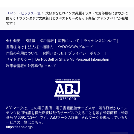
TOP
トピックス一覧
大好きなヒロインの美麗イラストでお部屋をにぎやかに
飾ろう！ファンタジア文庫新刊とタペストリーのセット商品“ファンタペ！”が登場
です！
会社概要
IR情報
採用情報
広告について
ライセンスについて
書店様向け
法人様一括購入
KADOKAWAグループ
作品の利用について
お問い合わせ
プライバシーポリシー
サイトポリシー
Do Not Sell or Share My Personal Information
利用者情報の外部送信について
ABJマークは、この電子書店・電子書籍配信サービスが、著作権者からコン
テンツ使用許諾を得た正規版配信サービスであることを示す登録商標（登録
番号 第6091713号）です。ABJマークの詳細、ABJマークを掲示しているサ
ービスの一覧はこちら。
https://aebs.or.jp/