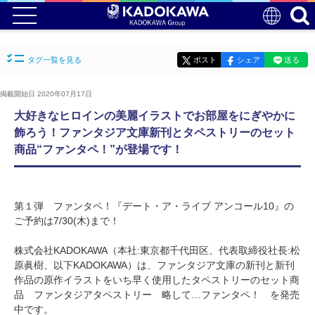
タグ一覧を見る
ポスト
シェア
送る
掲載開始日 2020年07月17日
大好きなヒロインの美麗イラストでお部屋をにぎやかに
飾ろう！ファンタジア文庫新刊とタペストリーのセット
商品“ファンタペ！”が登場です！
第１弾 ファンタペ！『デート・ア・ライブ アンコール10』の
ご予約は7/30(木)まで！
株式会社KADOKAWA（本社:東京都千代田区、代表取締役社長:松
原眞樹、以下KADOKAWA）は、ファンタジア文庫の新刊と新刊
作品の原作イラストをいち早く使用したタペストリーのセット商
品 ファンタジアタペストリー 略して…ファンタペ！ を発売
中です。