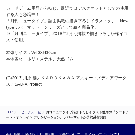
カードゲーム用品から転じ、最近ではデスクマットとしての使用
する人も急増中！
「月刊ニュータイプ」誌面掲載の描き下ろしイラストを、「New
typeラバーマット」シリーズとして続々商品化。
※「月刊ニュータイプ」2019年3月号掲載の描き下ろし版権イラ
スト使用。
本体サイズ：W60XH30cm
本体素材：ポリエステル、天然ゴム
(C)2017 川原 礫／ＫＡＤＯＫＡＷＡ アスキー・メディアワーク
ス／SAO-A Project
TOP
トピックス一覧
月刊ニュータイプ描き下ろしイラスト使用の「ソードア
ート・オンライン アリシゼーション」ラバーマットが予約受付開始！
会社概要
IR情報
採用情報
広告について
ライセンスについて