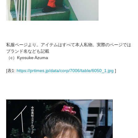
私服ページより。アイテムはすべて本人私物。実際のページでは
ブランド名なども記載
（c）Kyosuke Azuma
[表1:
https://prtimes.jp/data/corp/7006/table/6050_1.jpg
]