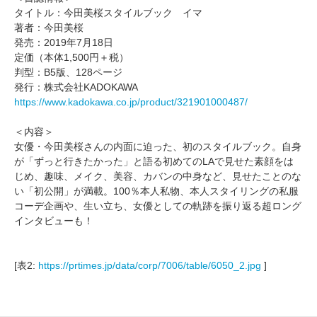
タイトル：今田美桜スタイルブック イマ
著者：今田美桜
発売：2019年7月18日
定価（本体1,500円＋税）
判型：B5版、128ページ
発行：株式会社KADOKAWA
https://www.kadokawa.co.jp/product/321901000487/
＜内容＞
女優・今田美桜さんの内面に迫った、初のスタイルブック。自身
が「ずっと行きたかった」と語る初めてのLAで見せた素顔をは
じめ、趣味、メイク、美容、カバンの中身など、見せたことのな
い「初公開」が満載。100％本人私物、本人スタイリングの私服
コーデ企画や、生い立ち、女優としての軌跡を振り返る超ロング
インタビューも！
[表2:
https://prtimes.jp/data/corp/7006/table/6050_2.jpg
]