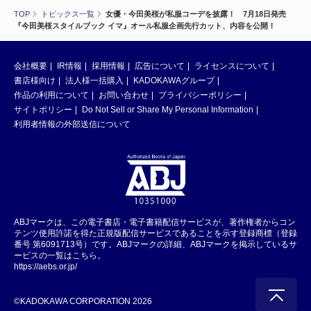
TOP
トピックス一覧
女優・今田美桜が私服コーデを披露！ 7月18日発売
『今田美桜スタイルブック イマ』オール私服企画先行カット、内容を公開！
会社概要
IR情報
採用情報
広告について
ライセンスについて
書店様向け
法人様一括購入
KADOKAWAグループ
作品の利用について
お問い合わせ
プライバシーポリシー
サイトポリシー
Do Not Sell or Share My Personal Information
利用者情報の外部送信について
ABJマークは、この電子書店・電子書籍配信サービスが、著作権者からコン
テンツ使用許諾を得た正規版配信サービスであることを示す登録商標（登録
番号 第6091713号）です。ABJマークの詳細、ABJマークを掲示しているサ
ービスの一覧はこちら。
https://aebs.or.jp/
©KADOKAWA CORPORATION 2026