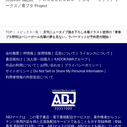
ークス／青ブタ Project
TOP
トピックス一覧
月刊ニュータイプ描き下ろし水着イラスト使用の「青春
ブタ野郎はバニーガール先輩の夢を見ない」ラバーマットが予約受付開始！
会社概要
IR情報
採用情報
広告について
ライセンスについて
書店様向け
法人様一括購入
KADOKAWAグループ
作品の利用について
お問い合わせ
プライバシーポリシー
サイトポリシー
Do Not Sell or Share My Personal Information
利用者情報の外部送信について
ABJマークは、この電子書店・電子書籍配信サービスが、著作権者からコン
テンツ使用許諾を得た正規版配信サービスであることを示す登録商標（登録
番号 第6091713号）です。ABJマークの詳細、ABJマークを掲示しているサ