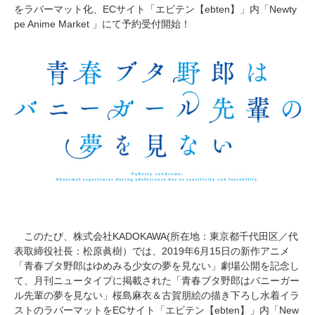
をラバーマット化、ECサイト「エビテン【ebten】」内「Newty
pe Anime Market 」にて予約受付開始！
このたび、株式会社KADOKAWA(所在地：東京都千代田区／代
表取締役社長：松原眞樹）では、2019年6月15日の新作アニメ
「青春ブタ野郎はゆめみる少女の夢を見ない」劇場公開を記念し
て、月刊ニュータイプに掲載された「青春ブタ野郎はバニーガー
ル先輩の夢を見ない」桜島麻衣＆古賀朋絵の描き下ろし水着イラ
ストのラバーマットをECサイト「エビテン【ebten】」内「New