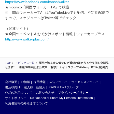
https://www.facebook.com/kansaiwalker
★niconico「関西ウォーカーTV」で検索！
※「関西ウォーカーTV」はYouTubeLiveでも配信。不定期配信で
すので、スケジュールはTwitter等でチェック！
（関連サイト）
★全国のイベント＆おでかけスポット情報｜ウォーカープラス
http://www.walkerplus.com/
TOP
トピックス一覧
関西が誇る大人気テレビ番組の超名作＆ウラ側を全部見
せます！ 番組30周年記念公式本 『探偵！ナイトスクープWalker』12/14(金)発売
会社概要
IR情報
採用情報
広告について
ライセンスについて
書店様向け
法人様一括購入
KADOKAWAグループ
作品の利用について
お問い合わせ
プライバシーポリシー
サイトポリシー
Do Not Sell or Share My Personal Information
利用者情報の外部送信について