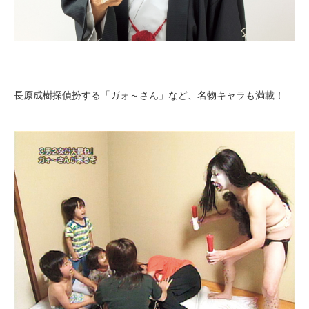
長原成樹探偵扮する「ガォ～さん」など、名物キャラも満載！