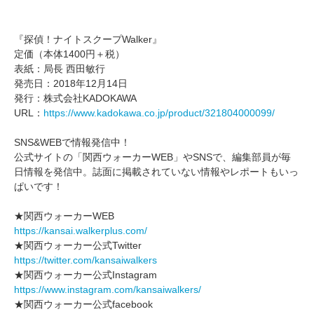
『探偵！ナイトスクープWalker』
定価（本体1400円＋税）
表紙：局長 西田敏行
発売日：2018年12月14日
発行：株式会社KADOKAWA
URL：
https://www.kadokawa.co.jp/product/321804000099/
SNS&WEBで情報発信中！
公式サイトの「関西ウォーカーWEB」やSNSで、編集部員が毎
日情報を発信中。誌面に掲載されていない情報やレポートもいっ
ぱいです！
★関西ウォーカーWEB
https://kansai.walkerplus.com/
★関西ウォーカー公式Twitter
https://twitter.com/kansaiwalkers
★関西ウォーカー公式Instagram
https://www.instagram.com/kansaiwalkers/
★関西ウォーカー公式facebook