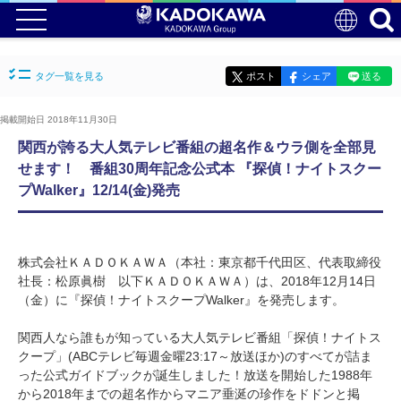
タグ一覧を見る
ポスト
シェア
送る
掲載開始日 2018年11月30日
関西が誇る大人気テレビ番組の超名作＆ウラ側を全部見
せます！ 番組30周年記念公式本 『探偵！ナイトスクー
プWalker』12/14(金)発売
株式会社ＫＡＤＯＫＡＷＡ（本社：東京都千代田区、代表取締役
社長：松原眞樹 以下ＫＡＤＯＫＡＷＡ）は、2018年12月14日
（金）に『探偵！ナイトスクープWalker』を発売します。
関西人なら誰もが知っている大人気テレビ番組「探偵！ナイトス
クープ」(ABCテレビ毎週金曜23:17～放送ほか)のすべてが詰ま
った公式ガイドブックが誕生しました！放送を開始した1988年
から2018年までの超名作からマニア垂涎の珍作をドドンと掲