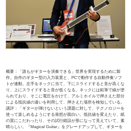
概要：「誰もがギターを演奏できる」世界を実現するために製
作。自作のギター型の入力装置と、PCで動作する自動伴奏ソフ
トが連動。左手をネックに当て、下にスライドすると音が高くな
り、上にスライドすると音が低くなる。ネックには鉛筆で線が塗
られており、そこに電圧をかけて、アルミホイルで押さえた部分
による抵抗値の違いを利用して、押さえた場所を検知している。
講評：「ギターが弾けないという課題に対して、テクノロジーを
使って楽しめるようにする発想が面白い。抵抗値を変えたり、紙
の質にこだわったり、その試行錯誤が形になって見えていて、素
晴らしい。『Magical Guitar』をグレードアップして、ギターを