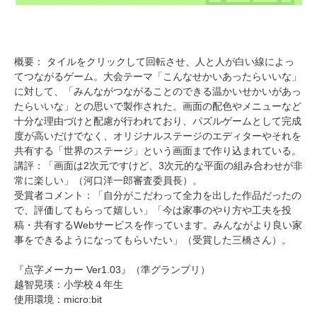
概要： タイルをクリックして回転させ、人と人が白い線によっ
てつながるゲーム。大会テーマ「こんなせかいあったらいいな」
に対して、「みんながつながることのできる温かいせかいがあっ
たらいいな」との思いで製作された。画面の配色やメニューなど
十分な理由づけと配慮が行われており、パズルゲームとして完成
度が高いだけでなく、オリジナルステージのエディターやそれを
共有する「世界のステージ」という画面まで作り込まれている。
講評：「画面は2次元ですけど、3次元的な平面の組み合わせが非
常に楽しい」（河口洋一郎審査委員長）。
受賞者コメント：「自分がこだわって全力を出した作品だったの
で、評価してもらって嬉しい」「今は家事のやり方や工夫を投
稿・共有するWebサービスを作っています。みんながより良い家
事をできるようになってもらいたい」（受賞した三橋さん）。
『点字メーカー Ver1.03』（準グランプリ）
越智晃瑛：小学校４年生
使用環境：micro:bit