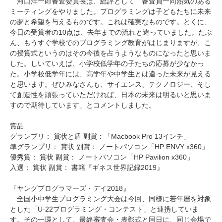
河口洋一郎審査委員長は、総評として「審査員一同熱気のある
ミーティングをやりました。プログラミングは子どもたちに未来
の夢と希望を与えるものです。これは確実なものです。とくに、
今日の受賞者の10点は、去年までの流れと違っていました。たぶ
ん、もうすぐ学校でのプログラミング教育がはじまりますが、こ
の授賞式というのはその今後を占うようなものになったと思いま
した。しいていえば、小学校低学年の子たちの応募が少なかっ
た。小学校低学年には、高学年や中学生とは違った未来が見える
と思います。ぜひみなさんも、サイエンス、テクノロジー、そし
て創造性を頑張っていただければ、日本の未来は明るいと思いま
すので期待しています」とコメントしました。
賞品
グランプリ： 賞状と盾 副賞：「Macbook Pro 13インチ」
準グランプリ： 賞状 副賞： ノートパソコン「HP ENVY x360」
優秀賞： 賞状 副賞： ノートパソコン「HP Pavilion x360」
入選： 賞状 副賞： 書籍『ギネス世界記録2019』
『ヤングプログラマーズ・デイ2018』
全国小中学生プログラミング大会は今回、同様に若年層を対象
とした「U-22プログラミング・コンテスト」と連携していま
す。その一環として、最終審査会・表彰式と同日に、同じ会場で