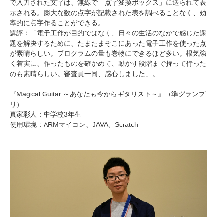
で入力された文字は、無線で「点字変換ボックス」に送られて表
示される。膨大な数の点字が記載された表を調べることなく、効
率的に点字作ることができる。
講評：「電子工作が目的ではなく、日々の生活のなかで感じた課
題を解決するために、たまたまそこにあった電子工作を使った点
が素晴らしい。プログラムの量も巻物にできるほど多い。根気強
く着実に、作ったものを確かめて、動かす段階まで持って行った
のも素晴らしい。審査員一同、感心しました」。
『Magical Guitar ～あなたも今からギタリスト～』（準グランプ
リ）
真家彩人：中学校3年生
使用環境：ARMマイコン、JAVA、Scratch