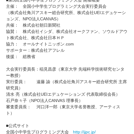
主催： 全国小中学生プログラミング大会実行委員会
（株式会社角川アスキー総合研究所、株式会社UEIエデュケーシ
ョンズ、NPO法人CANVAS）
共催： 株式会社朝日新聞社
協賛： 株式会社イシダ、株式会社オークファン、ソウルドアウ
ト株式会社、株式会社日本ＨＰ
協力： オールナイトニッポン.com
サポーター：株式会社アフレル
後援： 総務省
大会実行委員長：稲見昌彦（東京大学 先端科学技術研究センタ
ー教授）
実行委員： 遠藤 諭（株式会社角川アスキー総合研究所 主席
研究員）
清水 亮（株式会社UEIエデュケーションズ 代表取締役会長）
石戸奈々子（NPO法人CANVAS 理事長）
審査委員長： 河口洋一郎（東京大学名誉教授、アーティス
ト）
■公式サイト
全国小中学生プログラミング大会
http://jjpc.jp/