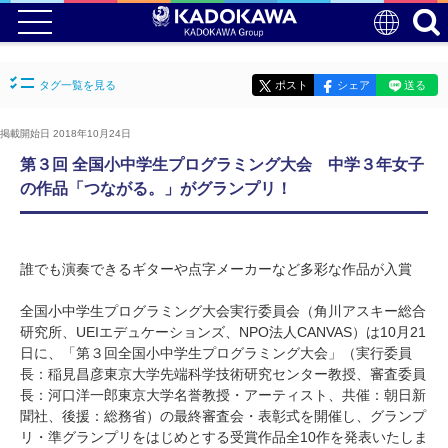
タグ一覧を見る
ポスト
シェア
送る
掲載開始日 2018年10月24日
第３回 全国小中学生プログラミング大会 中学３年女子
の作品「つながる。」がグランプリ！
誰でも演奏できるギターや点字メーカーなど多彩な作品が入賞
全国小中学生プログラミング大会実行委員会（角川アスキー総合
研究所、UEIエデュケーションズ、NPO法人CANVAS）は10月21
日に、「第３回全国小中学生プログラミング大会」（実行委員
長：稲見昌彦東京大学先端科学技術研究センター教授、審査委員
長：河口洋一郎東京大学名誉教授・アーティスト、共催：朝日新
聞社、後援：総務省）の最終審査会・表彰式を開催し、グランプ
リ・準グランプリをはじめとする受賞作品全10作を発表いたしま