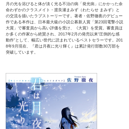
月の光を浴びると体が淡く光る不治の病「発光病」にかかった余
命わずかのクラスメイト・渡良瀬まみず（わたらせ まみず）と
の交流を描いたラブストーリーです。著者・佐野徹夜のデビュー
作である本作は、日本最大級の小説公募新人賞「第23回電撃小説
大賞」で審査員から高い評価を受け、《大賞》を受賞。審査員ほ
か多くの作家から絶賛され、2017年2月の発売以来“圧倒的な感
動作”として、幅広い世代に読まれているベストセラーです。201
8年9月現在、『君は月夜に光り輝く』は累計発行部数30万部を
突破しています。