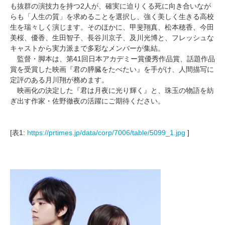
も抜群の演技力を持つ2人が、確実に迫りくる死に向き合いなが
らも「人生の質」を求めることを選択し、強く美しく生きる高校
生を瑞々しく演じます。そのほかに、甲斐翔真、松本穂香、今田
美桜、優香、生田智子、長谷川京子、及川光博と、フレッシュな
キャストから実力派まで多彩なメンバーが集結。
監督・脚本は、第41回日本アカデミー賞優秀作品賞、話題作品
賞を受賞した映画『君の膵臓をたべたい』を手がけ、人間描写に
定評のある月川翔が務めます。
映画化の決定した『君は月夜に光り輝く』と、珠玉の物語を紡
ぎ出す作家・佐野徹夜の活躍にご期待ください。
[表1:
https://prtimes.jp/data/corp/7006/table/5099_1.jpg
]