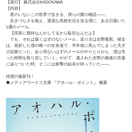
【発行】 株式会社KADOKAWA
【内容】
君のいないこの世界で生きる、僕らの愛の物語――。
生きづらさを抱え、退屈な高校生活を送る僕に、ある日届いた
1通のメール。
【現実に期待なんかしてるから駄目なんだよ】
でも、それは届くはずのないメール。送り主は吉野紫苑。彼女
は、屈折した僕の唯一の女友達で、半年前に死んでしまった天才
小説家だった。あり得ないはずのメールのやりとりから、僕は失
った時間を取り戻していく。やがて、遺された吉野の最後の言葉
に辿りついた時、そこには衝撃の結末が待っていた――。
待望の最新刊！
◆メディアワークス文庫 『アオハル・ポイント』 概要