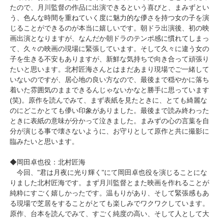
たので、月川監督の作品に出演できるという喜びと、まみずとい
う、色んな時間を重ねていく度に魅力的な儚さを持つ女の子を演
じることができるのが本当に嬉しいです。朝ドラ出演後、初の映
画出演となりますが、なんだか朝ドラのテンポ感に慣れてしまっ
て、久々の映画の現場に緊張しています。そして久々に違う女の
子を生きる不安もありますが、新鮮な気持ちで向き合って頑張り
たいと思います。北村匠海さんとはまだあまり現場でご一緒して
いないのですが、居心地の良い方なので、最後まで穏やかに落ち
着いた雰囲気のままできるんじゃないかなと勝手に思っています
(笑)。原作を読んでみて、まず表紙を見たときに、とても綺麗な
のにどこかとても儚い印象がありました。最後まで読み終わった
ときに表紙の意味が分かって泣きました。まみずの心の言葉を自
分が演じる事で壊さないように、お守りとして原作と共に撮影に
臨みたいと思います。
◆岡田卓也役：北村匠海
今回、"君は月夜に光り輝く"にて岡田卓也役を演じることにな
りました北村匠海です。まず月川監督とまた映画を作れることが
純粋にすごく嬉しかったです。温もりがあり、そして緊張感もあ
る現場で芝居をすることがとても楽しみでワクワクしています。
原作、台本を読んでみて、すごく純度の高い、そして人として大