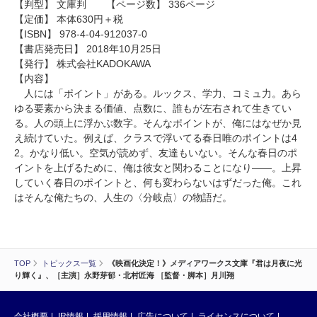
【判型】 文庫判 【ページ数】 336ページ
【定価】 本体630円＋税
【ISBN】 978-4-04-912037-0
【書店発売日】 2018年10月25日
【発行】 株式会社KADOKAWA
【内容】
人には「ポイント」がある。ルックス、学力、コミュ力。あら
ゆる要素から決まる価値、点数に、誰もが左右されて生きてい
る。人の頭上に浮かぶ数字。そんなポイントが、俺にはなぜか見
え続けていた。例えば、クラスで浮いてる春日唯のポイントは4
2。かなり低い。空気が読めず、友達もいない。そんな春日のポ
イントを上げるために、俺は彼女と関わることになり――。上昇
していく春日のポイントと、何も変わらないはずだった俺。これ
はそんな俺たちの、人生の〈分岐点〉の物語だ。
TOP
トピックス一覧
《映画化決定！》メディアワークス文庫『君は月夜に光
り輝く』、［主演］永野芽郁・北村匠海 ［監督・脚本］月川翔
会社概要
IR情報
採用情報
広告について
ライセンスについて