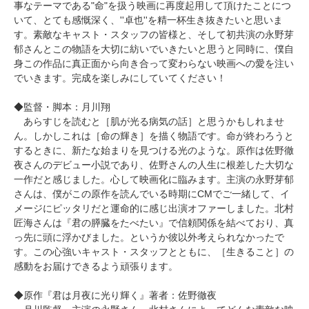
事なテーマである"命"を扱う映画に再度起用して頂けたことにつ
いて、とても感慨深く、''卓也''を精一杯生き抜きたいと思いま
す。素敵なキャスト・スタッフの皆様と、そして初共演の永野芽
郁さんとこの物語を大切に紡いでいきたいと思うと同時に、僕自
身この作品に真正面から向き合って変わらない映画への愛を注い
でいきます。完成を楽しみにしていてください！
◆監督・脚本：月川翔
あらすじを読むと［肌が光る病気の話］と思うかもしれませ
ん。しかしこれは［命の輝き］を描く物語です。命が終わろうと
するときに、新たな始まりを見つける光のような。原作は佐野徹
夜さんのデビュー小説であり、佐野さんの人生に根差した大切な
一作だと感じました。心して映画化に臨みます。主演の永野芽郁
さんは、僕がこの原作を読んでいる時期にCMでご一緒して、イ
メージにピッタリだと運命的に感じ出演オファーしました。北村
匠海さんは『君の膵臓をたべたい』で信頼関係を結べており、真
っ先に頭に浮かびました。というか彼以外考えられなかったで
す。この心強いキャスト・スタッフとともに、［生きること］の
感動をお届けできるよう頑張ります。
◆原作『君は月夜に光り輝く』著者：佐野徹夜