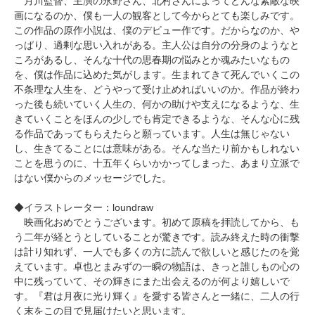
月川監督、主演の永野さん、北村さんによってどんな素敵な映
画になるのか、僕も一人の観客として今からとても楽しみです。
この作品の原作小説は、僕のデビュー作です。だからなのか、や
っぱり、過剰な思い入れがある。主人公は自分の分身のようなと
ころがあるし、そんな十代の思春期の悩みとか魂みたいなもの
を、僕は作品に込めた気がします。生まれてきて死んでいくこの
不条理な人生を、どうやって受け止めればいいのか。作品が終わ
った後も続いていく人生の、何かの助けや支えになるような、生
きていくことをほんの少しでも肯定できるような、そんな心に残
る作品であってもらえたらと願っています。人生は無じゃない
し、生きてることには意味がある。そんな当たり前かもしれない
ことを思うのに、十五年くらいかかってしまった、あまり立派で
はない僕からのメッセージでした。
◆イラストレーター：loundraw
映画化おめでとうございます。初めて原稿を拝読してから、も
う二年が経とうとしていることが驚きです。読み終えた時の衝撃
は計り知れず、一人でも多くの方に読んで欲しいと感じたのを覚
えています。卓也とまみずの一瞬の物語は、きっと誰しもの心の
中に残っていて、その輝きにまた出会えるのが何より嬉しいで
す。『君は月夜に光り輝く』を愛する皆さんと一緒に、二人の行
く末をこの目で見届けたいと思います。