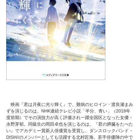
映画『君は月夜に光り輝く』で、難病のヒロイン・渡良瀬まみ
ずを演じるのは、NHK連続テレビ小説「半分、青い」（2018年
度前期）でその演技力が高く評価され一躍全国区となった女優・
永野芽郁。同級生の岡田卓也を演じるのは、『君の膵臓をたべた
い』でアカデミー賞新人俳優賞を受賞し、ダンスロックバンド・
DISH//のメンバーとしても活躍する北村匠海。若手俳優陣の中で