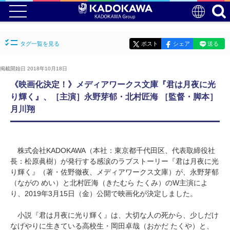
タグ一覧を見る
ポスト
シェア
送る
掲載開始日 2018年10月18日
《映画化決定！》メディアワークス文庫『君は月夜に光
り輝く』、［主演］永野芽郁・北村匠海 ［監督・脚本］
月川翔
株式会社KADOKAWA（本社：東京都千代田区、代表取締役社
長：松原眞樹）が発行する感涙のラブストーリー『君は月夜に光
り輝く』（著・佐野徹夜、メディアワークス文庫）が、永野芽郁
（ながの めい）と北村匠海（きたむら たくみ）のW主演によ
り、2019年3月15日（金）公開で映画化が決定しました。
小説『君は月夜に光り輝く』は、大切な人の死から、少しだけ
なげやりに生きている高校生・岡田卓哉（おかだ たくや）と、