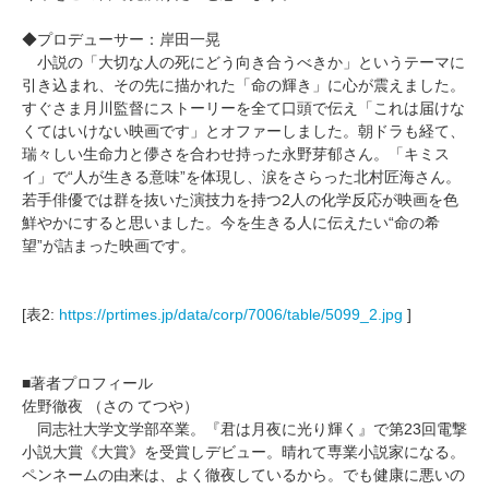
◆プロデューサー：岸田一晃
小説の「大切な人の死にどう向き合うべきか」というテーマに
引き込まれ、その先に描かれた「命の輝き」に心が震えました。
すぐさま月川監督にストーリーを全て口頭で伝え「これは届けな
くてはいけない映画です」とオファーしました。朝ドラも経て、
瑞々しい生命力と儚さを合わせ持った永野芽郁さん。「キミス
イ」で“人が生きる意味”を体現し、涙をさらった北村匠海さん。
若手俳優では群を抜いた演技力を持つ2人の化学反応が映画を色
鮮やかにすると思いました。今を生きる人に伝えたい“命の希
望”が詰まった映画です。
[表2:
https://prtimes.jp/data/corp/7006/table/5099_2.jpg
]
■著者プロフィール
佐野徹夜 （さの てつや）
同志社大学文学部卒業。『君は月夜に光り輝く』で第23回電撃
小説大賞《大賞》を受賞しデビュー。晴れて専業小説家になる。
ペンネームの由来は、よく徹夜しているから。でも健康に悪いの