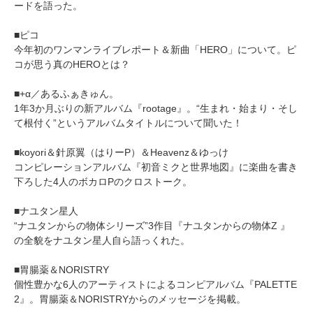
ードを語った。
■ピコ
今年初のワンマンライブレポート＆新曲「HERO」について。ピ
コが思う真のHEROとは？
■+α／あるふぁきゅん。
1年3か月ぶりの新アルバム『rootage』。“生まれ・始まり・そし
て根付く”というアルバムタイトルについて聞いた！
■koyori＆針原翼（はりーP）＆Heavenz＆ゆっけ
コンピレーションアルバム『初音ミクと世界地図』に楽曲を書き
下ろした4人のボカロPのクロストーク。
■ナユタン星人
“ナユタンからの物体シリーズ”3作目『ナユタンからの物体Z 』
の全貌をナユタン星人自ら語っくれた。
■胃腸薬＆NORISTRY
個性豊かな6人のアーティストによるコンピアルバム『PALETTE
2』。胃腸薬＆NORISTRYからのメッセージを掲載。