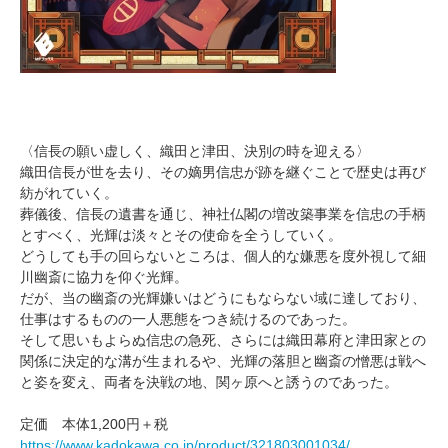
〈信長の願い虚しく、織田と津田、決別の時を迎える〉
織田信長が世を去り、その嫡男信忠が跡を継ぐことで歴史は再び
紡がれていく。
葬儀後、信長の遺書を通じ、神社仏閣の増改築事業を信忠の手柄
とすべく、光輝は淡々とその使命を全うしていく。
どうしても手の回らないところは、個人的な嫌悪を度外視して細
川幽斎に協力を仰ぐ光輝。
だが、当の幽斎の光輝嫌いはどうにもならない域に達しており、
仕事はするものの一人悪態をつき続けるのであった。
そして思いもよらぬ信忠の急死、さらには織田幕府と津田家との
関係に決定的な溝が生まれるや、光輝の落胆と幽斎の憎悪は戦へ
と姿を変え、両者を決戦の地、関ヶ原へと誘うのであった。
定価 本体1,200円＋税
https://www.kadokawa.co.jp/product/321803001034/