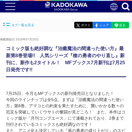
タグ一覧を見る
ポスト
シェア
送る
掲載開始日 2018年07月25日
コミック版も絶好調な『治癒魔法の間違った使い方』最
新第8巻登場!! 人気シリーズ『槍の勇者のやり直し』新
刊に、新作も2タイトル！ MFブックス7月新刊は7月25
日発売です!!
7月25日、今月もMFブックスの新刊発売日となりました！
今回のラインナップは全5点。まずは『治癒魔法の間違った使い
方』第8巻。アマコとの約束を果たすために、襲いかかる数々の
厄災を突破していくウサトの奮闘が見どころ！ また、本作はコ
ミック版が「月刊コンプエース」にて連載されており、2巻まで
刊行されているコミックスも絶好調なのです！
また、アニメ化も決定している『盾の勇者の成り上がり』のスピ