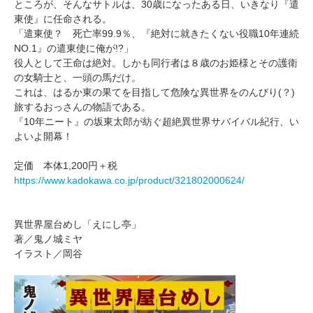
ところが、そんなサトルは、30歳になったある日、いきなり『遣
東使』に任命される。
「遣東使？ 死亡率99.9％、『絶対に就きたくない役職10年連続
NO.1』の遣東使に俺が!?」
役人として王命は絶対。しかも同行者は８歳のお姫様とその護衛
の女騎士と、一頭の馬だけ。
これは、はるか東の果てを目指して危険な異世界をのんびり(？)
旅するおっさんの物語である。
『10年ニート』の坂東太郎が紡ぐ超絶異世界サバイバル紀行、い
よいよ開幕！
定価 本体1,200円＋税
https://www.kadokawa.co.jp/product/321802000624/
異世界屋台めし「えにし亭」
著／鬼ノ城ミヤ
イラスト／岡谷