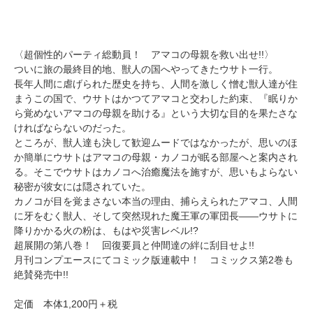
〈超個性的パーティ総動員！ アマコの母親を救い出せ!!〉
ついに旅の最終目的地、獣人の国へやってきたウサト一行。
長年人間に虐げられた歴史を持ち、人間を激しく憎む獣人達が住
まうこの国で、ウサトはかつてアマコと交わした約束、『眠りか
ら覚めないアマコの母親を助ける』という大切な目的を果たさな
ければならないのだった。
ところが、獣人達も決して歓迎ムードではなかったが、思いのほ
か簡単にウサトはアマコの母親・カノコが眠る部屋へと案内され
る。そこでウサトはカノコへ治癒魔法を施すが、思いもよらない
秘密が彼女には隠されていた。
カノコが目を覚まさない本当の理由、捕らえられたアマコ、人間
に牙をむく獣人、そして突然現れた魔王軍の軍団長――ウサトに
降りかかる火の粉は、もはや災害レベル!?
超展開の第八巻！ 回復要員と仲間達の絆に刮目せよ!!
月刊コンプエースにてコミック版連載中！ コミックス第2巻も
絶賛発売中!!
定価 本体1,200円＋税