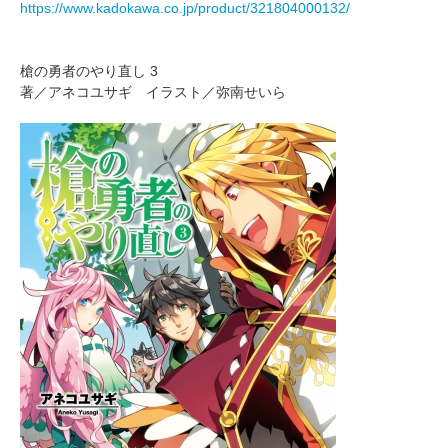
https://www.kadokawa.co.jp/product/321804000132/
槍の勇者のやり直し 3
著／アネコユサギ イラスト／弥南せいら