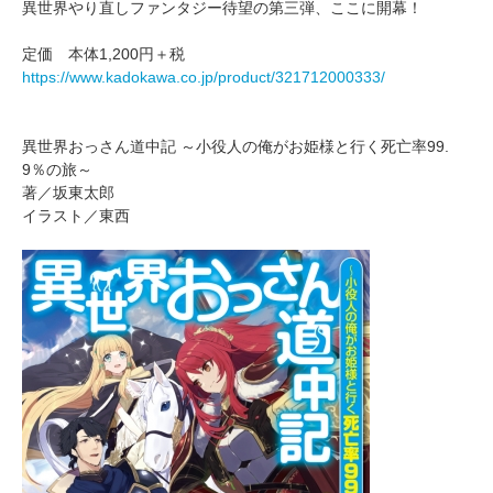
異世界やり直しファンタジー待望の第三弾、ここに開幕！
定価 本体1,200円＋税
https://www.kadokawa.co.jp/product/321712000333/
異世界おっさん道中記 ～小役人の俺がお姫様と行く死亡率99.
9％の旅～
著／坂東太郎
イラスト／東西