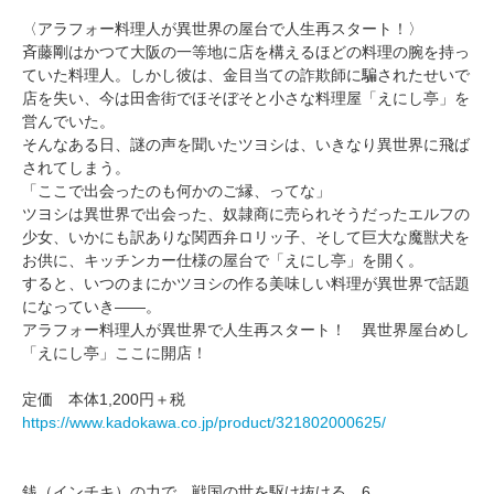
〈アラフォー料理人が異世界の屋台で人生再スタート！〉
斉藤剛はかつて大阪の一等地に店を構えるほどの料理の腕を持っ
ていた料理人。しかし彼は、金目当ての詐欺師に騙されたせいで
店を失い、今は田舎街でほそぼそと小さな料理屋「えにし亭」を
営んでいた。
そんなある日、謎の声を聞いたツヨシは、いきなり異世界に飛ば
されてしまう。
「ここで出会ったのも何かのご縁、ってな」
ツヨシは異世界で出会った、奴隷商に売られそうだったエルフの
少女、いかにも訳ありな関西弁ロリッ子、そして巨大な魔獣犬を
お供に、キッチンカー仕様の屋台で「えにし亭」を開く。
すると、いつのまにかツヨシの作る美味しい料理が異世界で話題
になっていき――。
アラフォー料理人が異世界で人生再スタート！ 異世界屋台めし
「えにし亭」ここに開店！
定価 本体1,200円＋税
https://www.kadokawa.co.jp/product/321802000625/
銭（インチキ）の力で、戦国の世を駆け抜ける。6