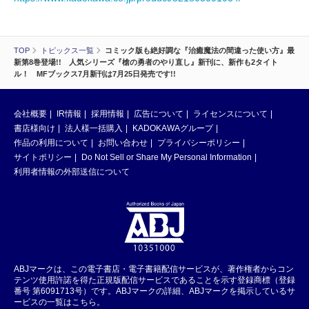
TOP
トピックス一覧
コミック版も絶好調な『治癒魔法の間違った使い方』最
新第8巻登場!! 人気シリーズ『槍の勇者のやり直し』新刊に、新作も2タイト
ル！ MFブックス7月新刊は7月25日発売です!!
会社概要
IR情報
採用情報
広告について
ライセンスについて
書店様向け
法人様一括購入
KADOKAWAグループ
作品の利用について
お問い合わせ
プライバシーポリシー
サイトポリシー
Do Not Sell or Share My Personal Information
利用者情報の外部送信について
ABJマークは、この電子書店・電子書籍配信サービスが、著作権者からコン
テンツ使用許諾を得た正規版配信サービスであることを示す登録商標（登録
番号 第6091713号）です。ABJマークの詳細、ABJマークを掲示しているサ
ービスの一覧はこちら。