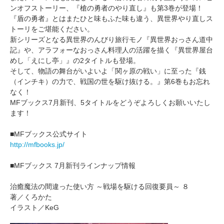
ンオフストーリー、『槍の勇者のやり直し』も第3巻が登場！
『盾の勇者』とはまたひと味もふた味も違う、異世界やり直しス
トーリをご堪能ください。
新シリーズとなる異世界のんびり旅行モノ『異世界おっさん道中
記』や、アラフォーなおっさん料理人の活躍を描く『異世界屋台
めし「えにし亭」』の2タイトルも登場。
そして、物語の舞台がいよいよ「関ヶ原の戦い」に至った『銭
（インチキ）の力で、戦国の世を駆け抜ける。』第6巻もお忘れ
なく！
MFブックス7月新刊、5タイトルをどうぞよろしくお願いいたし
ます！
■MFブックス公式サイト
http://mfbooks.jp/
■MFブックス 7月新刊ラインナップ情報
治癒魔法の間違った使い方 ～戦場を駆ける回復要員～ ８
著／くろかた
イラスト／KeG