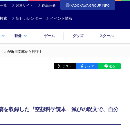
一覧
関連サイト
作品公募
KADOKAWA GROUP INFO
検索
新刊カレンダー
イベント情報
映像
ゲーム
グッズ
スクール
る！』が角川文庫から刊行！
ポスト
シェア
送る
原稿を収録した『空想科学読本 滅びの呪文で、自分