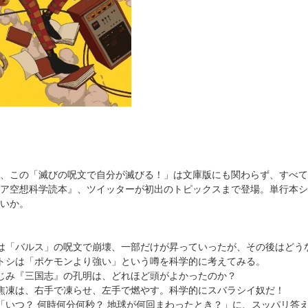
、この「滅びの呪文で自分が滅びる！」は文庫版にも関わらず、すべて
ア空想科学読本』、ツイッターが初出のトピックスまで登場。単行本シ
いか。
は「バルス」の呪文で崩壊、一部だけが昇っていったが、その後はどう
トシは「ポケモンより強い」という噂を科学的に考えてみる。
じみ『三国志』の孔明は、どれほど頭がよかったのか？
焦凍は、右手で凍らせ、左手で燃やす。科学的にスバラシイ奴だ！
「いつ？ 何時何分何秒？ 地球が何回まわったとき？」に、スッパリ答