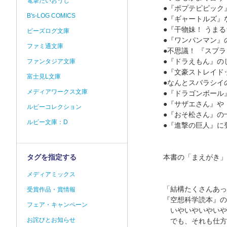
電撃だいおうじ
●『ポプテピピック
B's-LOG COMICS
●『ギャートルズ』
●『干物妹！ うま
ビーズログ文庫
●『ワンパンマン』
ファミ通文庫
●不思議！ 『スプ
●『ドラえもん』の
ファンタジア文庫
●『文豪ストレイド
富士見L文庫
●なんとスバラシイ
メディアワークス文庫
●『ドラゴンボール
●『サザエさん』や
ルビーコレクション
●『おそ松さん』の
ルビー文庫：D
●『進撃の巨人』に
タグを指定する
本書の「まえがき」
メディアミックス
「結構たくさんあっ
受賞作品・賞情報
『空想科学読本』の
フェア・キャンペーン
いやいやいやいや
お詫びとお知らせ
でも、それも仕方