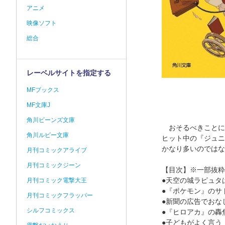
アニメ
映像ソフト
総合
レーベルサイトを指定する
MFブックス
MF文庫J
角川ビーンズ文庫
おそるべきことに
角川ルビー文庫
ヒット中の『ジュニ
かなり多いのではな
月刊コミックアライブ
月刊コミックジーン
【目次】※一部抜粋
●天空の城ラピュタ
月刊コミック電撃大王
●『ポケモン』のサ
月刊コミックフラッパー
●新聞の広告でおな
シルフコミックス
●『ヒロアカ』の轟
●子どもがよく言う