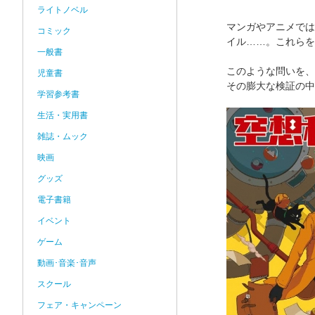
ライトノベル
マンガやアニメでは
コミック
イル……。これらを
一般書
このような問いを、
児童書
その膨大な検証の中
学習参考書
生活・実用書
雑誌・ムック
映画
グッズ
電子書籍
イベント
ゲーム
動画･音楽･音声
スクール
フェア・キャンペーン