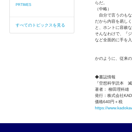
らだ。
PRTIMES
（中略）
自分で言うのもな
だから内容を易しく
すべてのトピックスを見る
と、ホントに容赦な
そんなわけで、『ジ
など全面的に手を入
かのように、従来の
◆書誌情報
『空想科学読本 滅
著者： 柳田理科雄
発行：株式会社KAD
価格640円＋税
https://www.kadoka