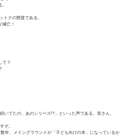
る。
ナットクの態度である。
が滅亡！
して？
?
続いてたの、あのシリーズ!?」といった声である。皆さん、
すぞ。
こ数年、メイングラウンドが「子ども向けの本」になっているか