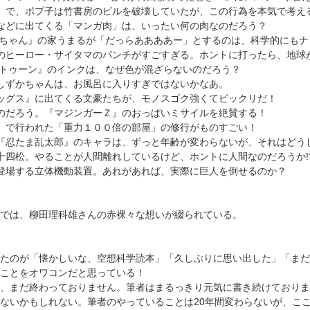
』で、ポプ子は竹書房のビルを破壊していたが、この行為を本気で考え
などに出てくる「マンガ肉」は、いったい何の肉なのだろう？
るちゃん』の家うまるが「だっらああああー」とするのは、科学的にも
のヒーロー・サイタマのパンチがすごすぎる。ホントに打ったら、地球
ラトゥーン』のインクは、なぜ色が混ざらないのだろう？
しずかちゃんは、お風呂に入りすぎではないかなあ。
ッグス』に出てくる文豪たちが、モノスゴク強くてビックリだ！
のだろう。『マジンガーＺ』のおっぱいミサイルを絶賛する！
』で行われた「重力１００倍の部屋」の修行がものすごい！
『忍たま乱太郎』のキャラは、ずっと年齢が変わらないが、それはどう
十四松。やることが人間離れしているけど、ホントに人間なのだろうか!
登場する立体機動装置。あれがあれば、実際に巨人を倒せるのか？
では、柳田理科雄さんの赤裸々な想いが綴られている。
たのが「懐かしいな、空想科学読本」「久しぶりに思い出した」「まだ
ことをオワコンだと思っている！
、まだ終わっておりません。筆者はまるっきり元気に書き続けておりま
ないかもしれない。筆者のやっていることは20年間変わらないが、こ