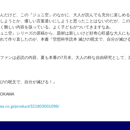
んだけど、この『ジュニ空』のなかに、大人が読んでも充分に楽しめる
しようとか、優しい言葉遣いにしようと思ったことはないのだが、この
く難しい内容を扱っている。よく子どもがついてきますなあ。
ュニ空』シリーズの原稿から、題材は新しいけど好奇心旺盛な大人にも
れて作り直したのが、本書『空想科学読本 滅びの呪文で、自分が滅び
ファンは必読の内容。夏も本番の7月末。大人の粋な自由研究として、
びの呪文で、自分が滅びる！』
OKAWA
wa.co.jp/product/321803001096/