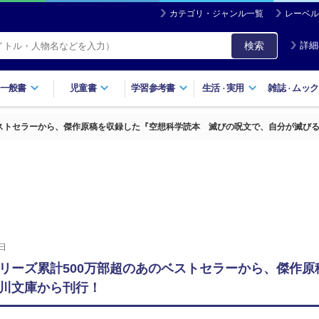
カテゴリ・ジャンル一覧
レーベル
検索
詳細
一般書
児童書
学習参考書
生活
実用
雑誌
ムック
・
・
ベストセラーから、傑作原稿を収録した『空想科学読本 滅びの呪文で、自分が滅び
日
リーズ累計500万部超のあのベストセラーから、傑作
川文庫から刊行！