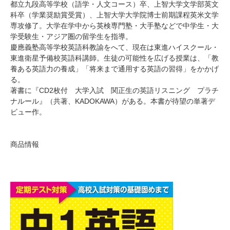
都立九段高等学校（語学・人文コース）卒、上智大学文学部英文
科卒（学業奨励賞受賞）、上智大学大学院博士前期課程英米文学
専攻修了。大学在学中から英検専門塾・大手塾などで中学生・大
学受験生・アジア圏の留学生を指導。
慶應義塾高等学校英語科教諭をへて、現在は東進ハイスクール・
東進衛星予備校英語科講師。生徒の可能性を広げる授業は、「教
養ある英語力の養成」「将来まで通用する英語の習得」をかかげ
る。
著書に『CD2枚付 大学入試 関正生の英語リスニング プラチ
ナルール』（共著、KADOKAWA）がある。本書が待望の単著デ
ビュー作。
商品情報