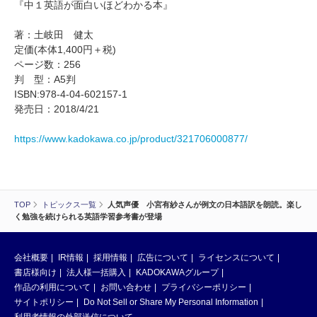
『中１英語が面白いほどわかる本』
著：土岐田 健太
定価(本体1,400円＋税)
ページ数：256
判 型：A5判
ISBN:978-4-04-602157-1
発売日：2018/4/21
https://www.kadokawa.co.jp/product/321706000877/
TOP
トピックス一覧
人気声優 小宮有紗さんが例文の日本語訳を朗読。楽し
く勉強を続けられる英語学習参考書が登場
会社概要
IR情報
採用情報
広告について
ライセンスについて
書店様向け
法人様一括購入
KADOKAWAグループ
作品の利用について
お問い合わせ
プライバシーポリシー
サイトポリシー
Do Not Sell or Share My Personal Information