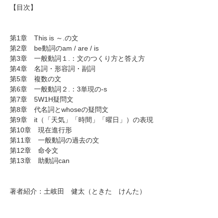
【目次】
第1章 This is ～.の文
第2章 be動詞のam / are / is
第3章 一般動詞１.：文のつくり方と答え方
第4章 名詞・形容詞・副詞
第5章 複数の文
第6章 一般動詞２.：3単現の-s
第7章 5W1H疑問文
第8章 代名詞とwhoseの疑問文
第9章 it（「天気」「時間」「曜日」）の表現
第10章 現在進行形
第11章 一般動詞の過去の文
第12章 命令文
第13章 助動詞can
著者紹介：土岐田 健太（ときた けんた）