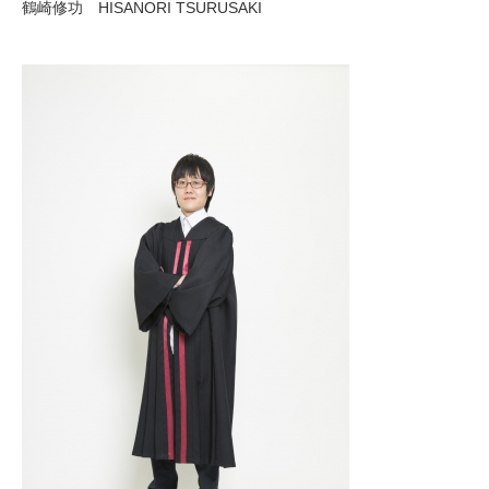
鶴崎修功 HISANORI TSURUSAKI