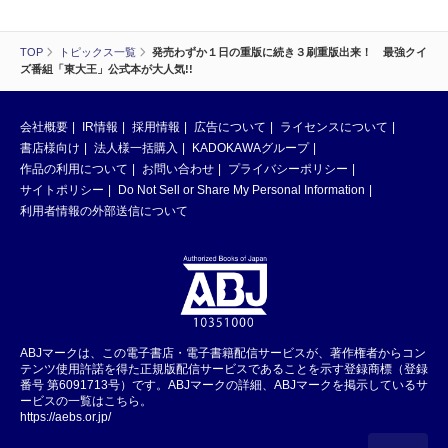
TOP
トピックス一覧
発売わずか１日の重版に続き３刷重版出来！ 最強クイ
ズ番組「東大王」公式本が大人気!!
会社概要
IR情報
採用情報
広告について
ライセンスについて
書店様向け
法人様一括購入
KADOKAWAグループ
作品の利用について
お問い合わせ
プライバシーポリシー
サイトポリシー
Do Not Sell or Share My Personal Information
利用者情報の外部送信について
ABJマークは、この電子書店・電子書籍配信サービスが、著作権者からコン
テンツ使用許諾を得た正規版配信サービスであることを示す登録商標（登録
番号 第6091713号）です。ABJマークの詳細、ABJマークを掲示しているサ
ービスの一覧はこちら。
https://aebs.or.jp/