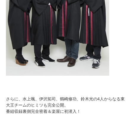
さらに、水上颯、伊沢拓司、鶴崎修功、鈴木光の4人からなる東
大王チームのヒミツも完全公開。
番組収録裏側完全密着＆楽屋に初潜入！