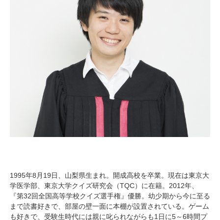
1995年8月19日、山梨県生まれ。開成高校を卒業。現在は東京大
学医学部、東京大学クイズ研究会（TQC）に在籍。2012年、
『第32回全国高等学校クイズ選手権』優勝。幼少期から今に至る
まで読書好きで、部屋の壁一面に本棚が設置されている。ゲーム
も好きで、受験生時代には親に叱られながらも1日に5～6時間プ