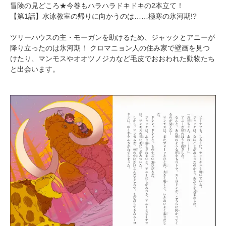
冒険の見どころ★今巻もハラハラドキドキの2本立て！
【第1話】水泳教室の帰りに向かうのは……極寒の氷河期!?
ツリーハウスの主・モーガンを助けるため、ジャックとアニーが
降り立ったのは氷河期！ クロマニョン人の住み家で壁画を見つ
けたり、マンモスやオオツノジカなど毛皮でおおわれた動物たち
と出会います。