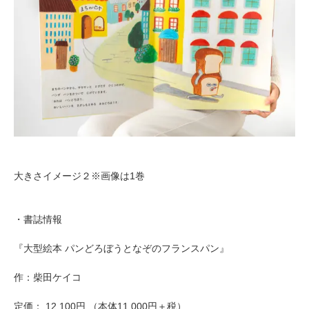
大きさイメージ２※画像は1巻
・書誌情報
『大型絵本 パンどろぼうとなぞのフランスパン』
作：柴田ケイコ
定価： 12,100円 （本体11,000円＋税）