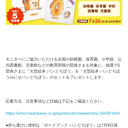
モニターにご協力いただける全国の幼稚園、保育園、小学校、公
共図書館、児童館などの教育関係の団体さまを対象に、抽選で5
団体さまに『大型絵本 パンどろぼう』＆『大型絵本 パンどろぼ
うvsにせパンどろぼう』のセットをプレゼントします。
応募方法、注意事項など詳細は下記をご確認ください。
https://ehon.kadokawa.co.jp/pandorobo/news/entry-16430.html
●持ち運びに便利な『ボードブック パンどろぼう』は7月8日発