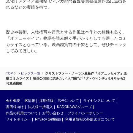
文化庁メディア芸術祭でマンガ部門審査委員会推薦作品に選出さ
れるなどの実績を持つ。
歴史や芸術、人物描写を得意とする作風は本作との相性も良く、
『オデュッセイア』物語を読み解く手がかりとしても適したコミ
カライズとなっている。映画鑑賞前の予習として、ぜひチェック
してみてほしい。
TOP
トピックス一覧
クリストファー・ノーラン最新作『オデュッセイア』原
案コミカライズ！ 映画公開前に読みたい“入門編”が『ダ・ヴィンチ』8月号から2
号連続掲載
会社概要
IR情報
採用情報
広告について
ライセンスについて
書店様向け
法人様一括購入
KADOKAWAグループ
作品の利用について
お問い合わせ
プライバシーポリシー
サイトポリシー
Privacy Settings
利用者情報の外部送信について