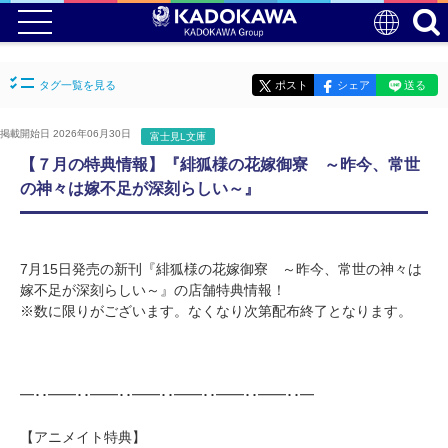
タグ一覧を見る
ポスト
シェア
送る
掲載開始日 2026年06月30日
富士見L文庫
【７月の特典情報】『緋狐様の花嫁御寮 ～昨今、常世
の神々は嫁不足が深刻らしい～』
7月15日発売の新刊『緋狐様の花嫁御寮 ～昨今、常世の神々は
嫁不足が深刻らしい～』の店舗特典情報！
※数に限りがございます。なくなり次第配布終了となります。
━･･━━･･━━･･━━･･━━･･━━･･━━･･━
【アニメイト特典】