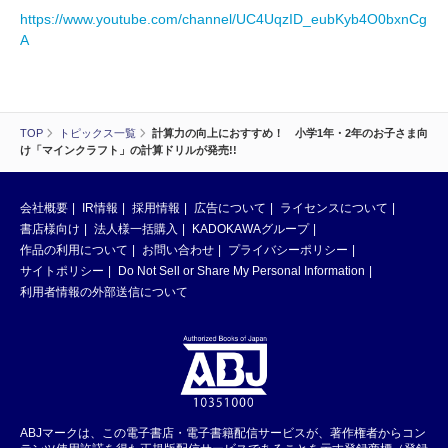
https://www.youtube.com/channel/UC4UqzID_eubKyb4O0bxnCg
A
TOP
トピックス一覧
計算力の向上におすすめ！ 小学1年・2年のお子さま向
け「マインクラフト」の計算ドリルが発売!!
会社概要
IR情報
採用情報
広告について
ライセンスについて
書店様向け
法人様一括購入
KADOKAWAグループ
作品の利用について
お問い合わせ
プライバシーポリシー
サイトポリシー
Do Not Sell or Share My Personal Information
利用者情報の外部送信について
ABJマークは、この電子書店・電子書籍配信サービスが、著作権者からコン