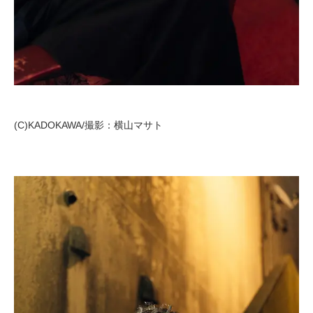
(C)KADOKAWA/撮影：横山マサト